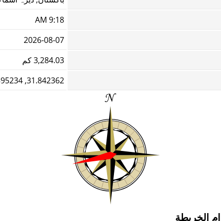
9:18 AM
2026-08-07
3,284.03 كم
31.842362, 70.895234
ام الخريطة