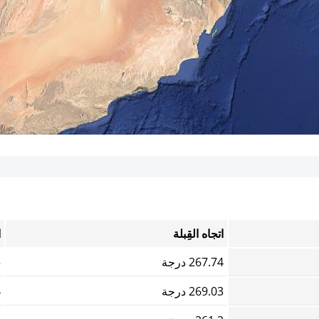
اتجاه القِبلة
ا
267.74 درجة
5
269.03 درجة
4