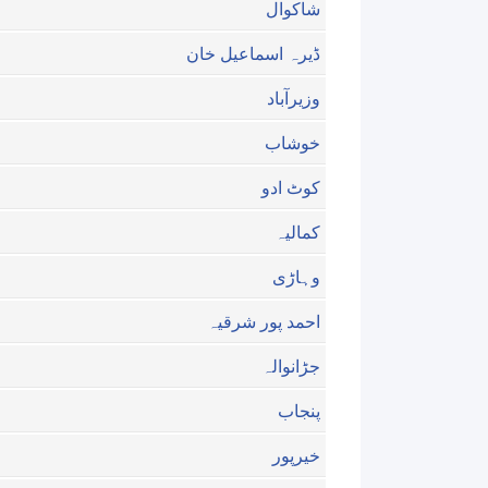
شاكوال
ڈیرہ اسماعیل خان
وزیرآباد
خوشاب
کوٹ ادو
کمالیہ
وہاڑی
احمد پور شرقیہ
جڑانوالہ
پنجاب
خيرپور