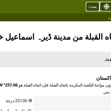
بحث !
ان
اه القبلة من مدينة ڈیرہ اسماعیل خ
قعك
اكستان
مواجهً للكعبة المكرمة باتجاه القبلة فإن اتجاه القبلة هو
257.06° WSW
🧭
257.06 درجة
باكستان, ڈیرہ اسما