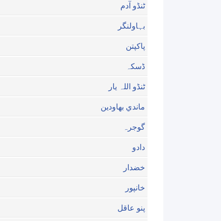
ٹنڈو آدم
بہاولنگر
پاکپتن
ڈسکہ
ٹنڈو اللہ یار
ماندي بهاودين
گوجرہ
دادو
خضدار
خانپور
پنو عاقل