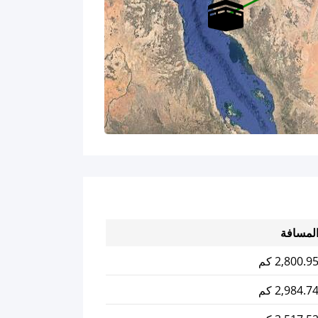
لمسافة
2,800.9 كم
2,984.7 كم