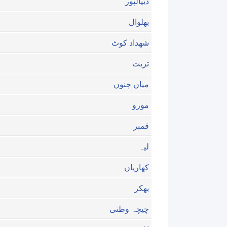
دیپالپور
بھلوال
شهداد کوٹ
تربت
میاں چنوں
مورو
قمبر
لیہ
کھاریاں
بھکر
چیچہ وطنی