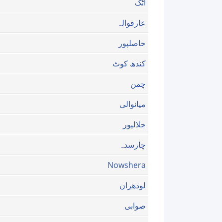
اٹک
عارفوالہ
حاصلپور
کندھ کوٹ
چمن
میانوالی
جلالپور
چارسدہ
Nowshera
لودھران
صوابی