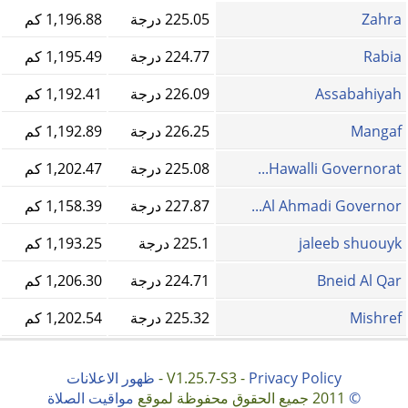
Zahra
225.05 درجة
1,196.88 كم
Rabia
224.77 درجة
1,195.49 كم
Assabahiyah
226.09 درجة
1,192.41 كم
Mangaf
226.25 درجة
1,192.89 كم
Hawalli Governorat...
225.08 درجة
1,202.47 كم
Al Ahmadi Governor...
227.87 درجة
1,158.39 كم
jaleeb shuouyk
225.1 درجة
1,193.25 كم
Bneid Al Qar
224.71 درجة
1,206.30 كم
Mishref
225.32 درجة
1,202.54 كم
Privacy Policy
V1.25.7-S3 -
-
ظهور الاعلانات
©
2011 جميع الحقوق محفوظة لموقع
مواقيت الصلاة