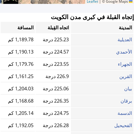
|
© Google Maps
Leaflet
إتجاه القبلة في كبرى مدن الكويت
المدينة
اتجاه القِبلة
المسافة
العديلية
225.23 درجة
1,189.78 كم
الأحمدي
224.57 درجة
1,190.13 كم
الجهراء
223.55 درجة
1,179.76 كم
القرين
226.9 درجة
1,161.25 كم
بيان
225.06 درجة
1,204.03 كم
برقان
226.35 درجة
1,168.68 كم
الدسمة
224.75 درجة
1,205.14 كم
الفحيحيل
226.28 درجة
1,192.05 كم