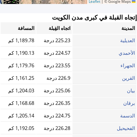
|
© Google Maps
Leaflet
إتجاه القبلة في كبرى مدن الكويت
المدينة
اتجاه القِبلة
المسافة
العديلية
225.23 درجة
1,189.78 كم
الأحمدي
224.57 درجة
1,190.13 كم
الجهراء
223.55 درجة
1,179.76 كم
القرين
226.9 درجة
1,161.25 كم
بيان
225.06 درجة
1,204.03 كم
برقان
226.35 درجة
1,168.68 كم
الدسمة
224.75 درجة
1,205.14 كم
الفحيحيل
226.28 درجة
1,192.05 كم