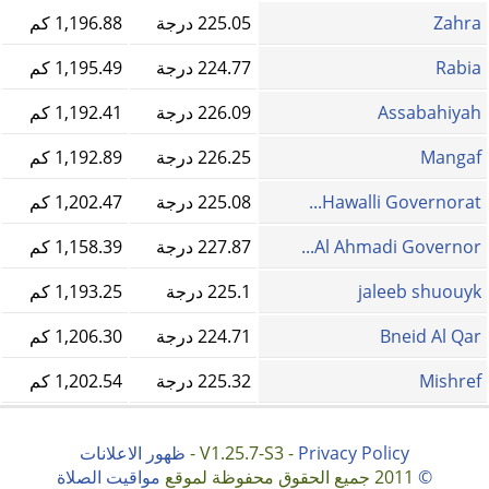
Zahra
225.05 درجة
1,196.88 كم
Rabia
224.77 درجة
1,195.49 كم
Assabahiyah
226.09 درجة
1,192.41 كم
Mangaf
226.25 درجة
1,192.89 كم
Hawalli Governorat...
225.08 درجة
1,202.47 كم
Al Ahmadi Governor...
227.87 درجة
1,158.39 كم
jaleeb shuouyk
225.1 درجة
1,193.25 كم
Bneid Al Qar
224.71 درجة
1,206.30 كم
Mishref
225.32 درجة
1,202.54 كم
Privacy Policy
V1.25.7-S3 -
-
ظهور الاعلانات
©
2011 جميع الحقوق محفوظة لموقع
مواقيت الصلاة