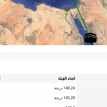
اتجاه القِبلة
ا
148.24 درجة
0
145.28 درجة
8