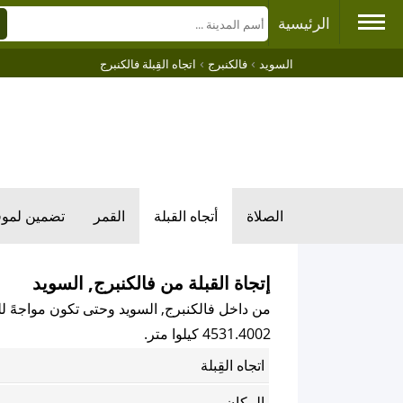
الرئيسية
›
›
السويد
فالكنبرج
اتجاه القِبلة فالكنبرج
الصلاة
أتجاه القبلة
القمر
تضمين لمو
إتجاة القبلة من فالكنبرج, السويد
من داخل فالكنبرج, السويد وحتى تكون مواجهً للكع
4531.4002 كيلوا متر.
اتجاه القِبلة
المكان