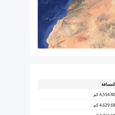
لمسافة
4,554.4 كم
4,629.6 كم