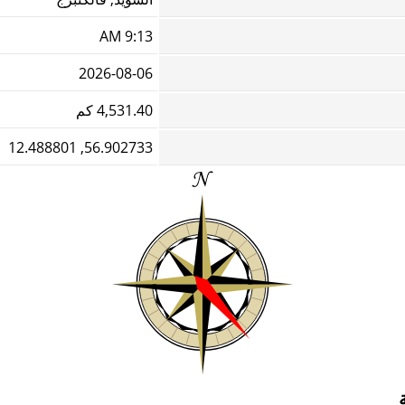
9:13 AM
2026-08-06
4,531.40 كم
56.902733, 12.488801