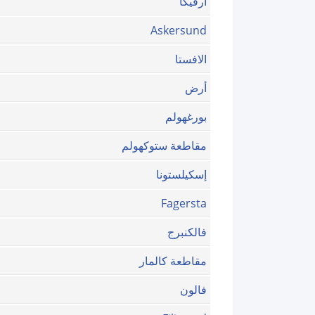
ارفيكا
Askersund
الافستا
أرض
بورغهولم
مقاطعة ستوكهولم
إسكيلستونا
Fagersta
فالكنبرج
مقاطعة كالمار
فالون