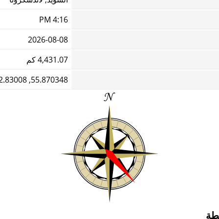
4:16 PM
2026-08-08
4,431.07 كم
55.870348, 12.83008
يطة