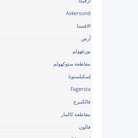
ارفيكا
Askersund
الافستا
أرض
بورغهولم
مقاطعة ستوكهولم
إسكيلستونا
Fagersta
فالكنبرج
مقاطعة كالمار
فالون