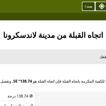
بحث !
اتجاه القبلة من مدينة لاندسكرونا
قعك
كعبة المكرمة باتجاه القبلة فإن اتجاه القبلة هو
138.74° SE
, وتفصل م
🧭
138.74 درجة
السويد, لاندسكرونا