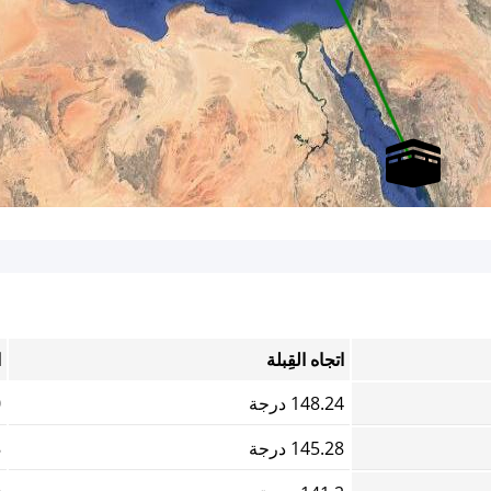
اتجاه القِبلة
ا
148.24 درجة
0
145.28 درجة
8