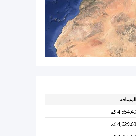
لمسافة
4,554.4 كم
4,629.6 كم