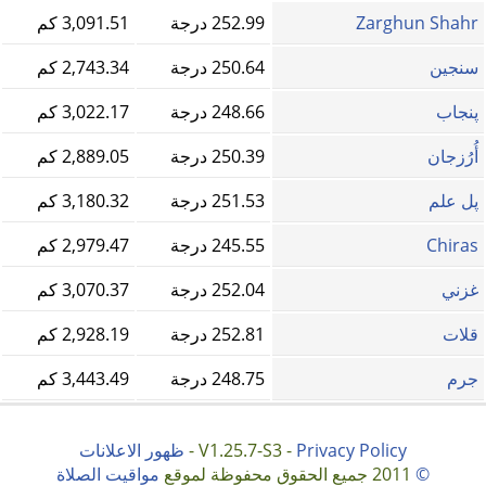
Zarghun Shahr
252.99 درجة
3,091.51 كم
سنجين
250.64 درجة
2,743.34 كم
پنجاب
248.66 درجة
3,022.17 كم
أُرُزجان
250.39 درجة
2,889.05 كم
پل علم
251.53 درجة
3,180.32 كم
Chiras
245.55 درجة
2,979.47 كم
غزني
252.04 درجة
3,070.37 كم
قلات
252.81 درجة
2,928.19 كم
جرم
248.75 درجة
3,443.49 كم
Privacy Policy
V1.25.7-S3 -
-
ظهور الاعلانات
©
2011 جميع الحقوق محفوظة لموقع
مواقيت الصلاة