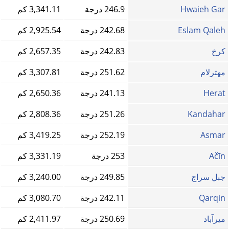
Hwaieh Gar
246.9 درجة
3,341.11 كم
Eslam Qaleh
242.68 درجة
2,925.54 كم
کرخ
242.83 درجة
2,657.35 كم
مهترلام
251.62 درجة
3,307.81 كم
Herat
241.13 درجة
2,650.36 كم
Kandahar
251.26 درجة
2,808.36 كم
Asmar
252.19 درجة
3,419.25 كم
Ačīn
253 درجة
3,331.19 كم
جبل سراج
249.85 درجة
3,240.00 كم
Qarqin
242.11 درجة
3,080.70 كم
میرآباد
250.69 درجة
2,411.97 كم