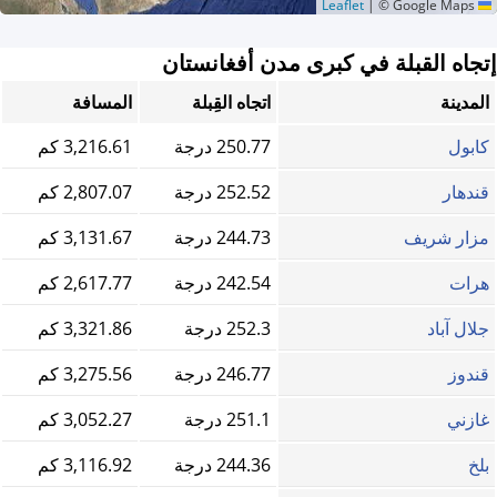
|
© Google Maps
Leaflet
إتجاه القبلة في كبرى مدن أفغانستان
المدينة
اتجاه القِبلة
المسافة
كابول
250.77 درجة
3,216.61 كم
قندهار
252.52 درجة
2,807.07 كم
مزار شريف
244.73 درجة
3,131.67 كم
هرات
242.54 درجة
2,617.77 كم
جلال آباد
252.3 درجة
3,321.86 كم
قندوز
246.77 درجة
3,275.56 كم
غازني
251.1 درجة
3,052.27 كم
بلخ
244.36 درجة
3,116.92 كم