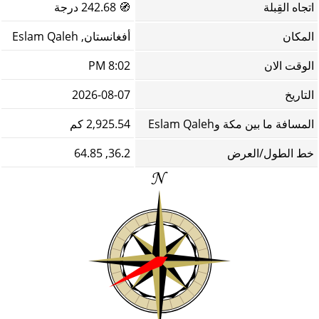
اتجاه القِبلة
🧭
242.68 درجة
المكان
أفغانستان, Eslam Qaleh
الوقت الان
8:02 PM
التاريخ
2026-08-07
المسافة ما بين مكة وEslam Qaleh
2,925.54 كم
خط الطول/العرض
36.2, 64.85