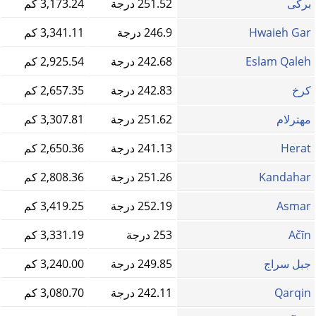
برکی
251.52 درجة
3,173.24 كم
Hwaieh Gar
246.9 درجة
3,341.11 كم
Eslam Qaleh
242.68 درجة
2,925.54 كم
کرخ
242.83 درجة
2,657.35 كم
مهترلام
251.62 درجة
3,307.81 كم
Herat
241.13 درجة
2,650.36 كم
Kandahar
251.26 درجة
2,808.36 كم
Asmar
252.19 درجة
3,419.25 كم
Ačīn
253 درجة
3,331.19 كم
جبل سراج
249.85 درجة
3,240.00 كم
Qarqin
242.11 درجة
3,080.70 كم