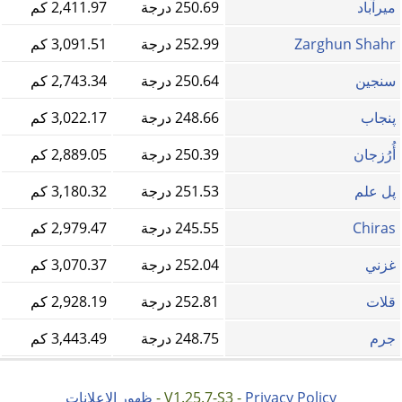
میرآباد
250.69 درجة
2,411.97 كم
Zarghun Shahr
252.99 درجة
3,091.51 كم
سنجين
250.64 درجة
2,743.34 كم
پنجاب
248.66 درجة
3,022.17 كم
أُرُزجان
250.39 درجة
2,889.05 كم
پل علم
251.53 درجة
3,180.32 كم
Chiras
245.55 درجة
2,979.47 كم
غزني
252.04 درجة
3,070.37 كم
قلات
252.81 درجة
2,928.19 كم
جرم
248.75 درجة
3,443.49 كم
Privacy Policy
V1.25.7-S3 -
-
ظهور الاعلانات