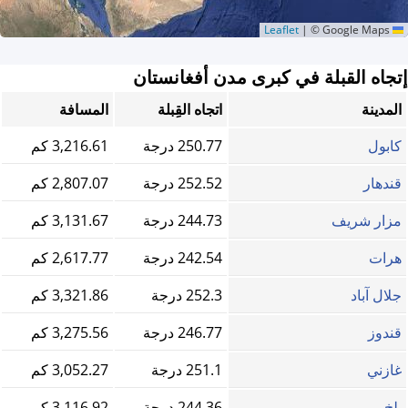
|
© Google Maps
Leaflet
إتجاه القبلة في كبرى مدن أفغانستان
المدينة
اتجاه القِبلة
المسافة
كابول
250.77 درجة
3,216.61 كم
قندهار
252.52 درجة
2,807.07 كم
مزار شريف
244.73 درجة
3,131.67 كم
هرات
242.54 درجة
2,617.77 كم
جلال آباد
252.3 درجة
3,321.86 كم
قندوز
246.77 درجة
3,275.56 كم
غازني
251.1 درجة
3,052.27 كم
بلخ
244.36 درجة
3,116.92 كم