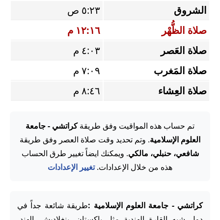
الشروق
٥:٢٣ ص
صلاة الظُّهْر
١٢:١٦ م
صلاة العَصر
٤:٠٣ م
صلاة المَغرب
٧:٠٩ م
صلاة العِشاء
٨:٤٦ م
تم حساب هذه المواقيت وفق طريقة
كراتشي - جامعة
العلوم الإسلامية
. وتم تحديد وقت صلاة العصر وفق طريقة
شافعي، حنبلي، مالكي
. ويمكنك ايضاً تغيير طرق الحساب
هذه من خلال الإعدادات.
تغيير الإعدادات
كراتشي - جامعة العلوم الإسلامية :
طريقة شائعة جداً في
دول شبه القارة الهندية مثل باكستان، بنغلاديش، الهند،