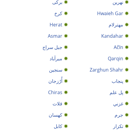
نهرین
برکی
Hwaieh Gar
کرخ
مهترلام
Herat
Asmar
Kandahar
Ačīn
جبل سراج
Qarqin
میرآباد
Zarghun Shahr
سنجين
پنجاب
أُرُزجان
پل علم
Chiras
غزني
قلات
جرم
کهسان
تکزار
کابل