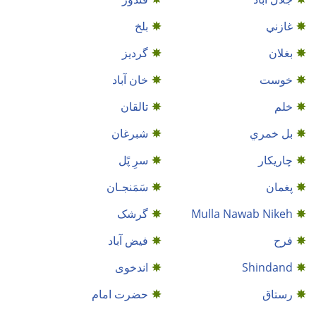
غازني
بلخ
بغلان
گردیز
خوست
خان آباد
خلم
تالقان
بل خمري
شبرغان
چاریکار
سرِ پًل
پغمان
سَمَنجـان
Mulla Nawab Nikeh
گرشک
فرح
فیض آباد
Shindand
اندخوى
رستاق
حضرت امام