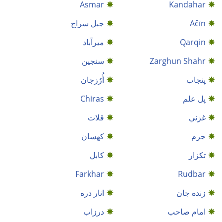
Asmar
Kandahar
Ačīn
جبل سراج
Qarqin
میرآباد
Zarghun Shahr
سنجين
پنجاب
أُرُزجان
پل علم
Chiras
غزني
قلات
جرم
کهسان
تکزار
کابل
Farkhar
Rudbar
زنده جان
انار دره
امام صاحب
درزاب