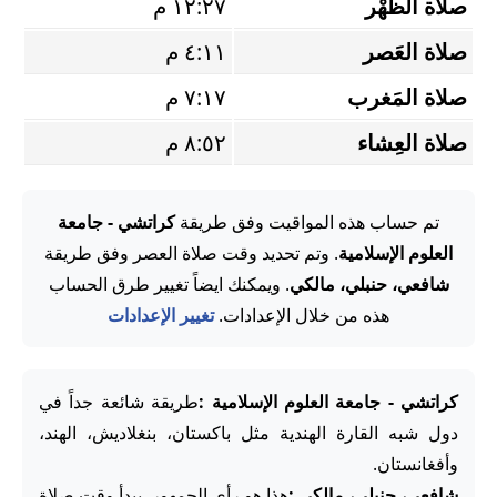
صلاة الظُّهْر
١٢:٢٧ م
صلاة العَصر
٤:١١ م
صلاة المَغرب
٧:١٧ م
صلاة العِشاء
٨:٥٢ م
تم حساب هذه المواقيت وفق طريقة
كراتشي - جامعة
العلوم الإسلامية
. وتم تحديد وقت صلاة العصر وفق طريقة
شافعي، حنبلي، مالكي
. ويمكنك ايضاً تغيير طرق الحساب
هذه من خلال الإعدادات.
تغيير الإعدادات
كراتشي - جامعة العلوم الإسلامية :
طريقة شائعة جداً في
دول شبه القارة الهندية مثل باكستان، بنغلاديش، الهند،
وأفغانستان.
شافعي، حنبلي، مالكي :
هذا هو رأي الجمهور. يبدأ وقت صلاة