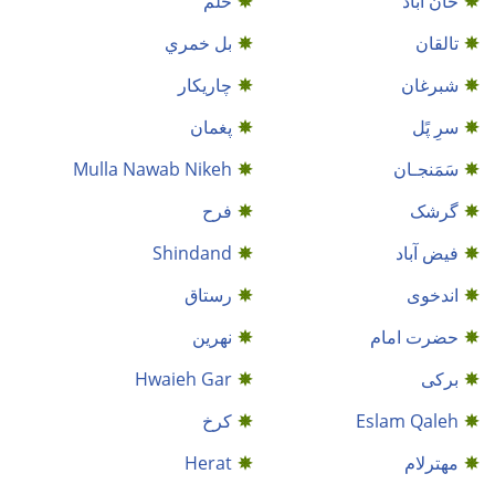
خان آباد
خلم
تالقان
بل خمري
شبرغان
چاریکار
سرِ پًل
پغمان
سَمَنجـان
Mulla Nawab Nikeh
گرشک
فرح
فیض آباد
Shindand
اندخوى
رستاق
حضرت امام
نهرین
برکی
Hwaieh Gar
Eslam Qaleh
کرخ
مهترلام
Herat