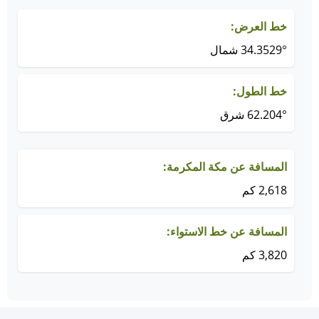
خط العرض:
34.3529° شمال
خط الطول:
62.204° شرق
المسافة عن مكة المكرمة:
2,618 كم
المسافة عن خط الاستواء:
3,820 كم