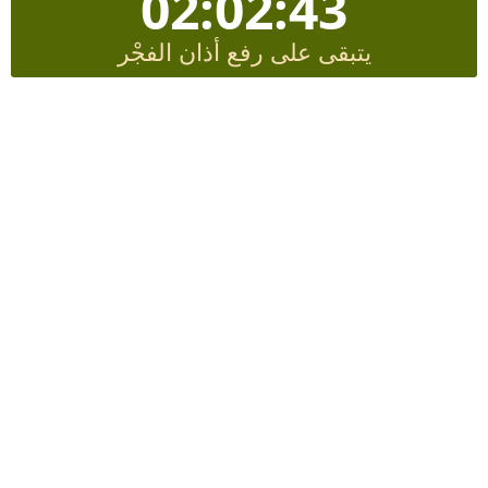
02:02:42
يتبقى على رفع أذان الفجْر