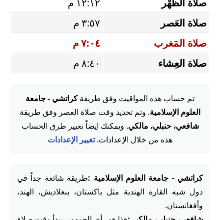
صلاة الظُّهْر
١٢:١٢ م
صلاة العَصر
٣:٥٧ م
صلاة المَغرب
٧:٠٤ م
صلاة العِشاء
٨:٤٠ م
تم حساب هذه المواقيت وفق طريقة
كراتشي - جامعة
العلوم الإسلامية
. وتم تحديد وقت صلاة العصر وفق طريقة
شافعي، حنبلي، مالكي
. ويمكنك ايضاً تغيير طرق الحساب
هذه من خلال الإعدادات.
تغيير الإعدادات
كراتشي - جامعة العلوم الإسلامية :
طريقة شائعة جداً في
دول شبه القارة الهندية مثل باكستان، بنغلاديش، الهند،
وأفغانستان.
شافعي، حنبلي، مالكي :
هذا هو رأي الجمهور. يبدأ وقت صلاة