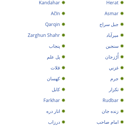
Kandahar
Herat
Ačīn
Asmar
جبل سراج
Qarqin
میرآباد
Zarghun Shahr
سنجين
پنجاب
أُرُزجان
پل علم
غزني
قلات
جرم
کهسان
تکزار
کابل
Farkhar
Rudbar
زنده جان
انار دره
امام صاحب
درزاب