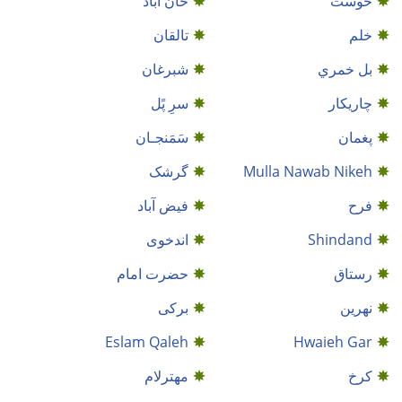
خوست
خان آباد
خلم
تالقان
بل خمري
شبرغان
چاریکار
سرِ پًل
پغمان
سَمَنجـان
Mulla Nawab Nikeh
گرشک
فرح
فیض آباد
Shindand
اندخوى
رستاق
حضرت امام
نهرین
برکی
Eslam Qaleh
Hwaieh Gar
کرخ
مهترلام