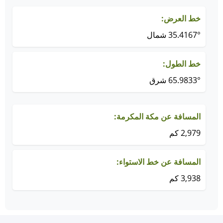
خط العرض:
35.4167° شمال
خط الطول:
65.9833° شرق
المسافة عن مكة المكرمة:
2,979 كم
المسافة عن خط الاستواء:
3,938 كم