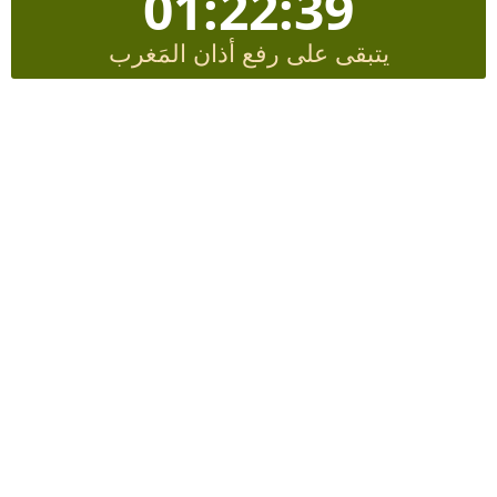
01:22:38
يتبقى على رفع أذان المَغرب