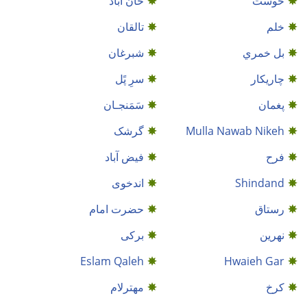
خوست
خان آباد
خلم
تالقان
بل خمري
شبرغان
چاریکار
سرِ پًل
پغمان
سَمَنجـان
Mulla Nawab Nikeh
گرشک
فرح
فیض آباد
Shindand
اندخوى
رستاق
حضرت امام
نهرین
برکی
Eslam Qaleh
Hwaieh Gar
کرخ
مهترلام