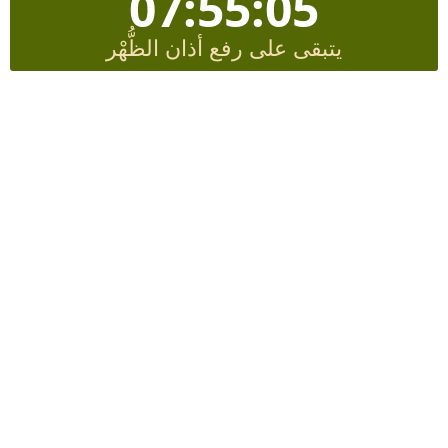
07:55:05
يتبقى على رفع أذان الظُّهْر