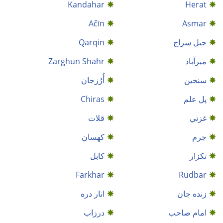
Kandahar
Herat
Ačīn
Asmar
جبل سراج
Qarqin
میرآباد
Zarghun Shahr
سنجين
أُرُزجان
پل علم
Chiras
غزني
قلات
جرم
کهسان
تکزار
کابل
Farkhar
Rudbar
زنده جان
انار دره
امام صاحب
درزاب