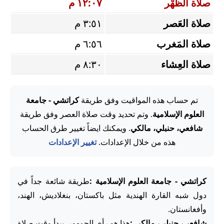
صلاة الظُّهْر
١٢:٠٧ م
صلاة العَصر
٣:٥١ م
صلاة المَغرب
٦:٥٦ م
صلاة العِشاء
٨:٣٠ م
تم حساب هذه المواقيت وفق طريقة
كراتشي - جامعة
العلوم الإسلامية
. وتم تحديد وقت صلاة العصر وفق طريقة
شافعي، حنبلي، مالكي
. ويمكنك ايضاً تغيير طرق الحساب
هذه من خلال الإعدادات.
تغيير الإعدادات
كراتشي - جامعة العلوم الإسلامية :
طريقة شائعة جداً في
دول شبه القارة الهندية مثل باكستان، بنغلاديش، الهند،
وأفغانستان.
شافعي، حنبلي، مالكي :
هذا هو رأي الجمهور. يبدأ وقت صلاة