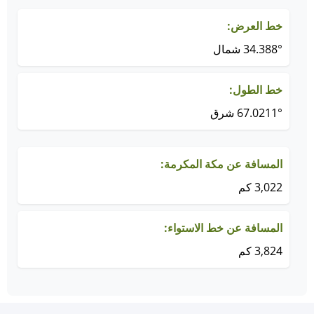
خط العرض:
34.388° شمال
خط الطول:
67.0211° شرق
المسافة عن مكة المكرمة:
3,022 كم
المسافة عن خط الاستواء:
3,824 كم