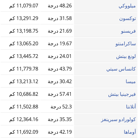
ميلووكي
48.26 درجة
11,079.07 كم
توكسون
31.58 درجة
13,291.29 كم
فريسنو
21.69 درجة
13,198.75 كم
ساكرامنتو
19.67 درجة
13,065.20 كم
لونغ بيتش
24.01 درجة
13,445.72 كم
كانساس سيتي
43.79 درجة
11,779.78 كم
ميسا
30.42 درجة
13,213.12 كم
فيرجينيا بيتش
57.41 درجة
10,686.82 كم
أتلانتا
52.3 درجة
11,502.88 كم
كولورادو سبرينغز
35.35 درجة
12,364.16 كم
أوماها
42.19 درجة
11,692.09 كم