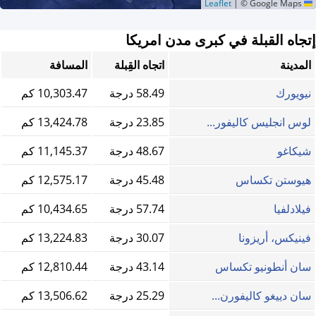
|
© Google Maps
Leaflet
إتجاه القبلة في كبرى مدن امريكا
المدينة
اتجاه القِبلة
المسافة
نيويورك
58.49 درجة
10,303.47 كم
لوس انجليس كاليفور...
23.85 درجة
13,424.78 كم
شيكاغو
48.67 درجة
11,145.37 كم
هيوستن تكساس
45.48 درجة
12,575.17 كم
فيلادلفيا
57.74 درجة
10,434.65 كم
فينيكس، أريزونا
30.07 درجة
13,224.83 كم
سان أنطونيو تكساس
43.14 درجة
12,810.44 كم
سان دييغو كاليفورن...
25.29 درجة
13,506.62 كم