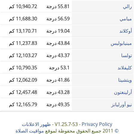
رالي
55.81 درجة
10,940.72 كم
ميامي
56.59 درجة
11,688.30 كم
أوكلاند
19.04 درجة
13,170.71 كم
مينيابوليس
43.84 درجة
11,237.83 كم
تولسا
43.37 درجة
12,103.27 كم
كليفلاند
53.1 درجة
10,790.35 كم
ويتشيتا
41.86 درجة
12,062.09 كم
أرلينغتون
43.28 درجة
12,457.48 كم
نيو أورليانز
49.35 درجة
12,165.79 كم
Privacy Policy
V1.25.7-S3 -
-
ظهور الاعلانات
©
2011 جميع الحقوق محفوظة لموقع
مواقيت الصلاة