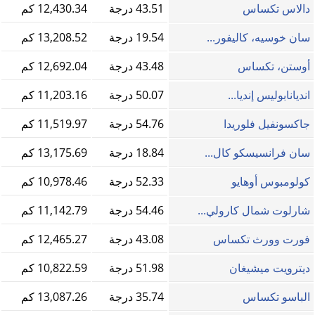
دالاس تكساس
43.51 درجة
12,430.34 كم
سان خوسيه، كاليفور...
19.54 درجة
13,208.52 كم
أوستن، تكساس
43.48 درجة
12,692.04 كم
انديانابوليس إنديا...
50.07 درجة
11,203.16 كم
جاكسونفيل فلوريدا
54.76 درجة
11,519.97 كم
سان فرانسيسكو كال...
18.84 درجة
13,175.69 كم
كولومبوس أوهايو
52.33 درجة
10,978.46 كم
شارلوت شمال كارولي...
54.46 درجة
11,142.79 كم
فورت وورث تكساس
43.08 درجة
12,465.27 كم
ديترويت ميشيغان
51.98 درجة
10,822.59 كم
الباسو تكساس
35.74 درجة
13,087.26 كم