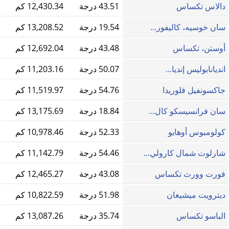
دالاس تكساس
43.51 درجة
12,430.34 كم
سان خوسيه، كاليفور...
19.54 درجة
13,208.52 كم
أوستن، تكساس
43.48 درجة
12,692.04 كم
انديانابوليس إنديا...
50.07 درجة
11,203.16 كم
جاكسونفيل فلوريدا
54.76 درجة
11,519.97 كم
سان فرانسيسكو كال...
18.84 درجة
13,175.69 كم
كولومبوس أوهايو
52.33 درجة
10,978.46 كم
شارلوت شمال كارولي...
54.46 درجة
11,142.79 كم
فورت وورث تكساس
43.08 درجة
12,465.27 كم
ديترويت ميشيغان
51.98 درجة
10,822.59 كم
الباسو تكساس
35.74 درجة
13,087.26 كم