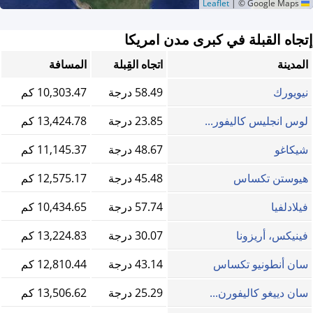
|
© Google Maps
Leaflet
إتجاه القبلة في كبرى مدن امريكا
المدينة
اتجاه القِبلة
المسافة
نيويورك
58.49 درجة
10,303.47 كم
لوس انجليس كاليفور...
23.85 درجة
13,424.78 كم
شيكاغو
48.67 درجة
11,145.37 كم
هيوستن تكساس
45.48 درجة
12,575.17 كم
فيلادلفيا
57.74 درجة
10,434.65 كم
فينيكس، أريزونا
30.07 درجة
13,224.83 كم
سان أنطونيو تكساس
43.14 درجة
12,810.44 كم
سان دييغو كاليفورن...
25.29 درجة
13,506.62 كم