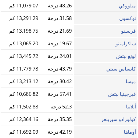
ميلووكي
48.26 درجة
11,079.07 كم
توكسون
31.58 درجة
13,291.29 كم
فريسنو
21.69 درجة
13,198.75 كم
ساكرامنتو
19.67 درجة
13,065.20 كم
لونغ بيتش
24.01 درجة
13,445.72 كم
كانساس سيتي
43.79 درجة
11,779.78 كم
ميسا
30.42 درجة
13,213.12 كم
فيرجينيا بيتش
57.41 درجة
10,686.82 كم
أتلانتا
52.3 درجة
11,502.88 كم
كولورادو سبرينغز
35.35 درجة
12,364.16 كم
أوماها
42.19 درجة
11,692.09 كم