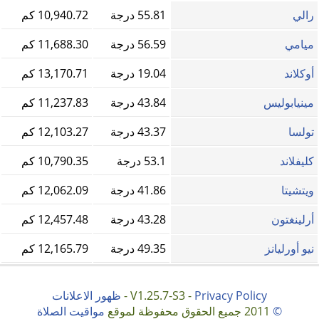
رالي
55.81 درجة
10,940.72 كم
ميامي
56.59 درجة
11,688.30 كم
أوكلاند
19.04 درجة
13,170.71 كم
مينيابوليس
43.84 درجة
11,237.83 كم
تولسا
43.37 درجة
12,103.27 كم
كليفلاند
53.1 درجة
10,790.35 كم
ويتشيتا
41.86 درجة
12,062.09 كم
أرلينغتون
43.28 درجة
12,457.48 كم
نيو أورليانز
49.35 درجة
12,165.79 كم
Privacy Policy
V1.25.7-S3 -
-
ظهور الاعلانات
©
2011 جميع الحقوق محفوظة لموقع
مواقيت الصلاة