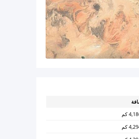
افة
4, كم
4, كم