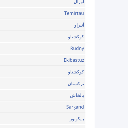
أورال
Temirtau
أتيراو
كوكشتاو
Rudny
Ekibastuz
كوكشتاو
ترکستان
بالخاش
Sarķand
بايكونور