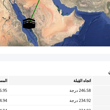
اتجاه القِبلة
المس
246.58 درجة
186.95
234.92 درجة
294.94