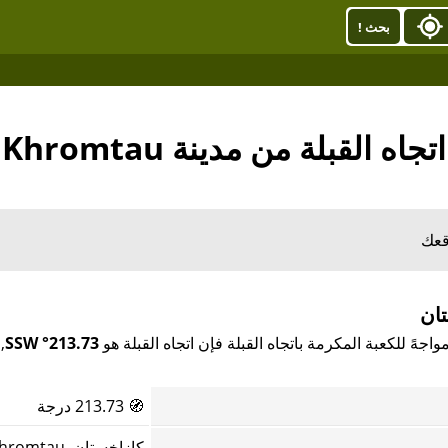
بحث !
اتجاه القبلة من مدينة Khromtau
قعك
213.73° SSW
🧭
213.73 درجة
كازاخستان, Khromtau