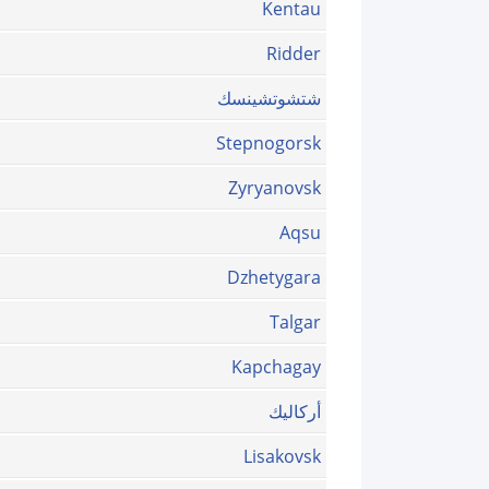
Kentau
Ridder
شتشوتشينسك
Stepnogorsk
Zyryanovsk
Aqsu
Dzhetygara
Talgar
Kapchagay
أركاليك
Lisakovsk