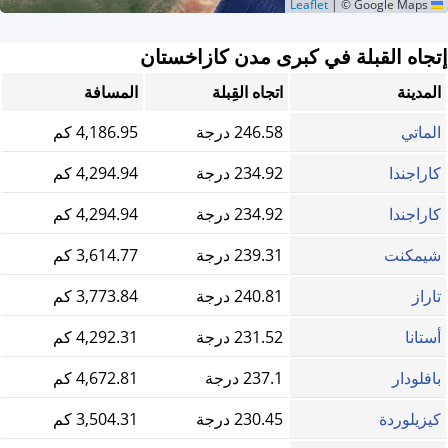
|
© Google Maps
Leaflet
إتجاه القبلة في كبرى مدن كازاخستان
المدينة
اتجاه القِبلة
المسافة
الماتي
246.58 درجة
4,186.95 كم
كاراجندا
234.92 درجة
4,294.94 كم
كاراجندا
234.92 درجة
4,294.94 كم
شيمكنت
239.31 درجة
3,614.77 كم
تاراز
240.81 درجة
3,773.84 كم
أستانا
231.52 درجة
4,292.31 كم
بافلودار
237.1 درجة
4,672.81 كم
كيزيلوردة
230.45 درجة
3,504.31 كم