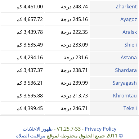
Zharkent
248.74 درجة
4,461.00 كم
Ayagoz
245.16 درجة
4,657.72 كم
Aralsk
222.35 درجة
3,439.78 كم
Shieli
233.09 درجة
3,535.49 كم
Astana
231.6 درجة
4,294.16 كم
Shardara
238.71 درجة
3,437.37 كم
Saryagash
239.99 درجة
3,536.21 كم
Khromtau
213.73 درجة
3,595.88 كم
Tekeli
246.71 درجة
4,399.45 كم
Privacy Policy
V1.25.7-S3 -
-
ظهور الاعلانات
©
2011 جميع الحقوق محفوظة لموقع
مواقيت الصلاة