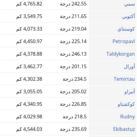
سمي
242.55 درجة
4,765.82 كم
أكتوبي
211.65 درجة
3,549.75 كم
كوستناي
219.04 درجة
4,073.33 كم
Petropavl
225.14 درجة
4,450.97 كم
Taldykorgan
246.13 درجة
4,378.88 كم
أورال
201.15 درجة
3,462.77 كم
Temirtau
234.5 درجة
4,302.38 كم
أتيراو
205.02 درجة
3,055.05 كم
كوكشتاو
226.85 درجة
4,340.95 كم
Rudny
218.5 درجة
4,029.98 كم
Ekibastuz
235.69 درجة
4,544.03 كم