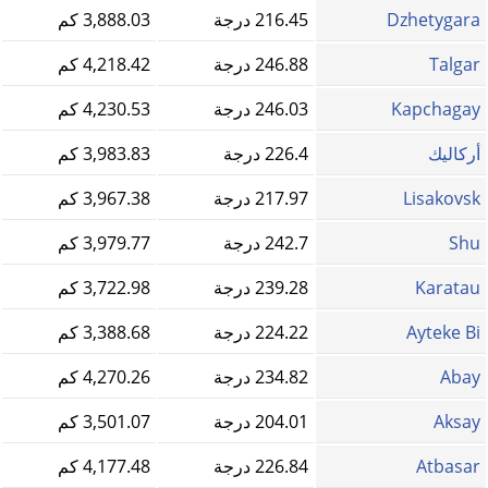
Dzhetygara
216.45 درجة
3,888.03 كم
Talgar
246.88 درجة
4,218.42 كم
Kapchagay
246.03 درجة
4,230.53 كم
أركاليك
226.4 درجة
3,983.83 كم
Lisakovsk
217.97 درجة
3,967.38 كم
Shu
242.7 درجة
3,979.77 كم
Karatau
239.28 درجة
3,722.98 كم
Ayteke Bi
224.22 درجة
3,388.68 كم
Abay
234.82 درجة
4,270.26 كم
Aksay
204.01 درجة
3,501.07 كم
Atbasar
226.84 درجة
4,177.48 كم