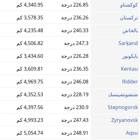
كوكشتاو
226.85 درجة
4,340.95 كم
ترکستان
236.26 درجة
3,578.35 كم
بالخاش
240.33 درجة
4,235.48 كم
Sarķand
247.3 درجة
4,506.82 كم
بايكونور
226.28 درجة
3,434.60 كم
Kentau
236.35 درجة
3,609.81 كم
Ridder
246.08 درجة
4,969.75 كم
شتشوتشينسك
228.19 درجة
4,352.53 كم
Stepnogorsk
230.9 درجة
4,397.56 كم
Zyryanovsk
247.43 درجة
4,993.23 كم
Aqsu
248.91 درجة
5,054.74 كم