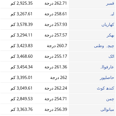
قمبر
262.71 درجة
2,925.35 كم
لیہ
258.61 درجة
3,267.61 كم
کھاریاں
257.93 درجة
3,578.39 كم
بھکر
257.57 درجة
3,294.11 كم
چیچہ وطنی
260.7 درجة
3,423.83 كم
اٹک
255.17 درجة
3,468.60 كم
عارفوالہ
261.36 درجة
3,454.34 كم
حاصلپور
262 درجة
3,395.01 كم
کندھ کوٹ
262.24 درجة
3,049.61 كم
چمن
254.71 درجة
2,849.53 كم
میانوالی
256.39 درجة
3,363.76 كم