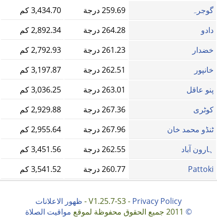
گوجرہ
259.69 درجة
3,434.70 كم
دادو
264.28 درجة
2,892.34 كم
خضدار
261.23 درجة
2,792.93 كم
خانپور
262.51 درجة
3,197.87 كم
پنو عاقل
263.01 درجة
3,036.25 كم
کوٹری
267.36 درجة
2,929.88 كم
ٹنڈو محمد خان
267.96 درجة
2,955.64 كم
ہارون آباد
262.55 درجة
3,451.56 كم
Pattoki
260.77 درجة
3,541.52 كم
Privacy Policy
V1.25.7-S3 -
-
ظهور الاعلانات
©
2011 جميع الحقوق محفوظة لموقع
مواقيت الصلاة