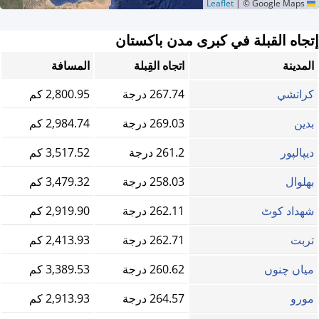
|
© Google Maps
Leaflet
إتجاه القبلة في كبرى مدن باكستان
المدينة
اتجاه القِبلة
المسافة
كراتشي
267.74 درجة
2,800.95 كم
بدین
269.03 درجة
2,984.74 كم
دیپالپور
261.2 درجة
3,517.52 كم
بھلوال
258.03 درجة
3,479.32 كم
شهداد کوٹ
262.11 درجة
2,919.90 كم
تربت
262.71 درجة
2,413.93 كم
میاں چنوں
260.62 درجة
3,389.53 كم
مورو
264.57 درجة
2,913.93 كم