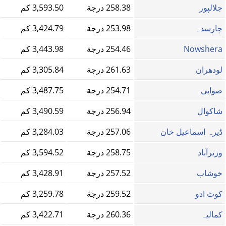
جلالپور
258.38 درجة
3,593.50 كم
چارسدہ
253.98 درجة
3,424.79 كم
Nowshera
254.46 درجة
3,443.98 كم
لودھران
261.63 درجة
3,305.84 كم
صوابی
254.71 درجة
3,487.75 كم
شاكوال
256.94 درجة
3,490.59 كم
ڈیرہ اسماعیل خان
257.06 درجة
3,284.03 كم
وزیرآباد
258.75 درجة
3,594.52 كم
خوشاب
257.52 درجة
3,428.91 كم
کوٹ ادو
259.52 درجة
3,259.78 كم
کمالیہ
260.36 درجة
3,422.71 كم