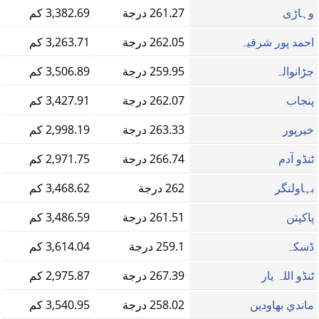
وہاڑی
261.27 درجة
3,382.69 كم
احمد پور شرقیہ
262.05 درجة
3,263.71 كم
جڑانوالہ
259.95 درجة
3,506.89 كم
پنجاب
262.07 درجة
3,427.91 كم
خيرپور
263.33 درجة
2,998.19 كم
ٹنڈو آدم
266.74 درجة
2,971.75 كم
بہاولنگر
262 درجة
3,468.62 كم
پاکپتن
261.51 درجة
3,486.59 كم
ڈسکہ
259.1 درجة
3,614.04 كم
ٹنڈو اللہ یار
267.39 درجة
2,975.87 كم
ماندي بهاودين
258.02 درجة
3,540.95 كم