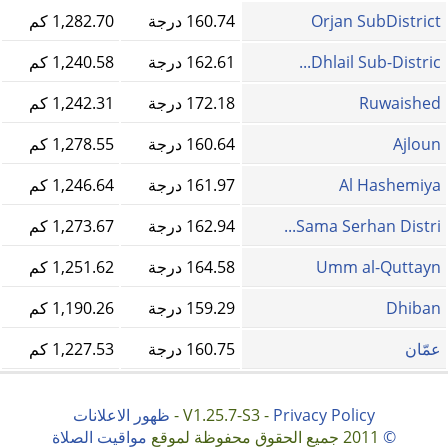
Orjan SubDistrict
160.74 درجة
1,282.70 كم
Dhlail Sub-Distric...
162.61 درجة
1,240.58 كم
Ruwaished
172.18 درجة
1,242.31 كم
Ajloun
160.64 درجة
1,278.55 كم
Al Hashemiya
161.97 درجة
1,246.64 كم
Sama Serhan Distri...
162.94 درجة
1,273.67 كم
Umm al-Quttayn
164.58 درجة
1,251.62 كم
Dhiban
159.29 درجة
1,190.26 كم
عمّان
160.75 درجة
1,227.53 كم
Privacy Policy
V1.25.7-S3 -
-
ظهور الاعلانات
©
2011 جميع الحقوق محفوظة لموقع
مواقيت الصلاة