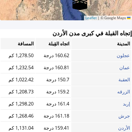
|
© Google Maps
Leaflet
إتجاه القبلة في كبرى مدن الأردن
المدينة
اتجاه القِبلة
المسافة
عجلون
160.62 درجة
1,278.50 كم
عمان
160.81 درجة
1,232.54 كم
العقبة
150.7 درجة
1,022.42 كم
الزرقه
159.2 درجة
1,208.73 كم
إربد
161.4 درجة
1,298.20 كم
جرش
161.18 درجة
1,268.46 كم
الأردن
159.41 درجة
1,131.04 كم