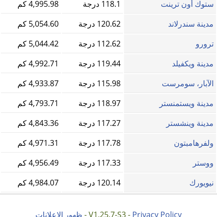
ستوك أون ترينت
118.1 درجة
4,995.98 كم
مدينة سندرلاند
120.62 درجة
5,054.60 كم
ترورو
112.62 درجة
5,044.42 كم
مدينة ويكفيلد
119.44 درجة
4,992.71 كم
الآبار، سومرست
115.98 درجة
4,933.87 كم
مدينة ويستمنستر
118.97 درجة
4,793.71 كم
مدينة وينشستر
117.27 درجة
4,843.36 كم
ولفرهامبتون
117.78 درجة
4,971.31 كم
ووستر
117.33 درجة
4,956.49 كم
نيويورك
120.14 درجة
4,984.07 كم
Privacy Policy
V1.25.7-S3 -
-
ظهور الاعلانات