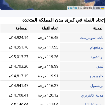
|
© Google Maps
Leaflet
إتجاه القبلة في كبرى مدن المملكة المتحدة
المدينة
اتجاه القِبلة
المسافة
باث، سومرست
116.45 درجة
4,924.14 كم
برمنغهام
117.95 درجة
4,951.76 كم
برادفورد
119.26 درجة
5,013.27 كم
لندن
118.99 درجة
4,793.20 كم
كامبريدج
119.91 درجة
4,817.15 كم
بريستول
116.27 درجة
4,941.47 كم
مدينة كانتربري
120.12 درجة
4,708.41 كم
مدينة كارلايل
118.9 درجة
5,140.06 كم