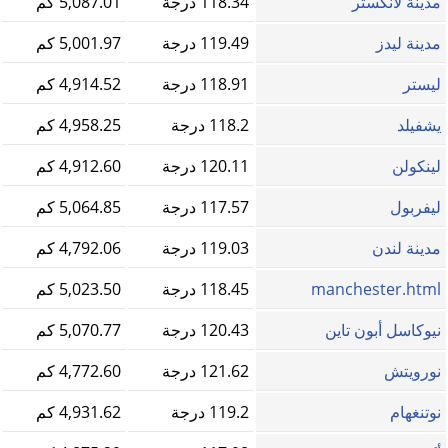
مدينة لانكستر
118.34 درجة
5,087.01 كم
مدينة ليدز
119.49 درجة
5,001.97 كم
ليستر
118.91 درجة
4,914.52 كم
يشفيلد
118.2 درجة
4,958.25 كم
لينكولن
120.11 درجة
4,912.60 كم
ليفربول
117.57 درجة
5,064.85 كم
مدينة لندن
119.03 درجة
4,792.06 كم
manchester.html
118.45 درجة
5,023.50 كم
نيوكاسل أبون تاين
120.43 درجة
5,070.77 كم
نورويتش
121.62 درجة
4,772.60 كم
نوتنغهام
119.2 درجة
4,931.62 كم