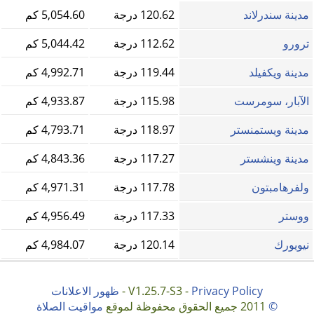
مدينة سندرلاند
120.62 درجة
5,054.60 كم
ترورو
112.62 درجة
5,044.42 كم
مدينة ويكفيلد
119.44 درجة
4,992.71 كم
الآبار، سومرست
115.98 درجة
4,933.87 كم
مدينة ويستمنستر
118.97 درجة
4,793.71 كم
مدينة وينشستر
117.27 درجة
4,843.36 كم
ولفرهامبتون
117.78 درجة
4,971.31 كم
ووستر
117.33 درجة
4,956.49 كم
نيويورك
120.14 درجة
4,984.07 كم
Privacy Policy
V1.25.7-S3 -
-
ظهور الاعلانات
©
2011 جميع الحقوق محفوظة لموقع
مواقيت الصلاة