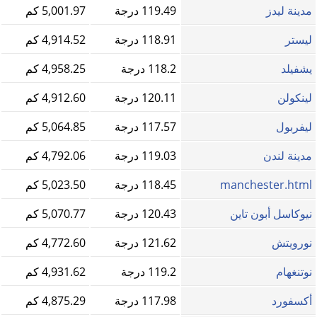
مدينة ليدز
119.49 درجة
5,001.97 كم
ليستر
118.91 درجة
4,914.52 كم
يشفيلد
118.2 درجة
4,958.25 كم
لينكولن
120.11 درجة
4,912.60 كم
ليفربول
117.57 درجة
5,064.85 كم
مدينة لندن
119.03 درجة
4,792.06 كم
manchester.html
118.45 درجة
5,023.50 كم
نيوكاسل أبون تاين
120.43 درجة
5,070.77 كم
نورويتش
121.62 درجة
4,772.60 كم
نوتنغهام
119.2 درجة
4,931.62 كم
أكسفورد
117.98 درجة
4,875.29 كم