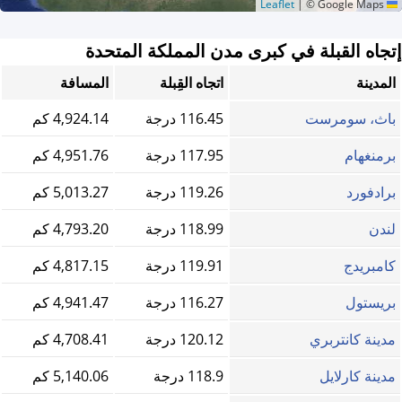
|
© Google Maps
Leaflet
إتجاه القبلة في كبرى مدن المملكة المتحدة
المدينة
اتجاه القِبلة
المسافة
باث، سومرست
116.45 درجة
4,924.14 كم
برمنغهام
117.95 درجة
4,951.76 كم
برادفورد
119.26 درجة
5,013.27 كم
لندن
118.99 درجة
4,793.20 كم
كامبريدج
119.91 درجة
4,817.15 كم
بريستول
116.27 درجة
4,941.47 كم
مدينة كانتربري
120.12 درجة
4,708.41 كم
مدينة كارلايل
118.9 درجة
5,140.06 كم