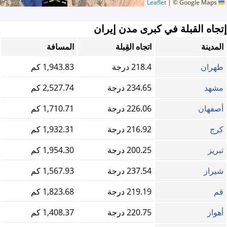
|
© Google Maps
Leaflet
إتجاه القبلة في كبرى مدن إيران
المدينة
اتجاه القِبلة
المسافة
طهران
218.4 درجة
1,943.83 كم
مشهد
234.65 درجة
2,527.74 كم
أصفهان
226.06 درجة
1,710.71 كم
كرج
216.92 درجة
1,932.31 كم
تبريز
200.25 درجة
1,954.30 كم
شيراز
237.54 درجة
1,567.93 كم
قم
219.19 درجة
1,823.68 كم
أهواز
220.75 درجة
1,408.37 كم