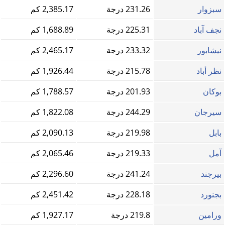
سبزوار
231.26 درجة
2,385.17 كم
نجف‌ آباد
225.31 درجة
1,688.89 كم
نيشابور
233.32 درجة
2,465.17 كم
نظر أباد
215.78 درجة
1,926.44 كم
بوكان
201.93 درجة
1,788.57 كم
سيرجان
244.29 درجة
1,822.08 كم
بابل
219.98 درجة
2,090.13 كم
آمل
219.33 درجة
2,065.46 كم
بیرجند
241.24 درجة
2,296.60 كم
بجنورد
228.18 درجة
2,451.42 كم
ورامین
219.8 درجة
1,927.17 كم