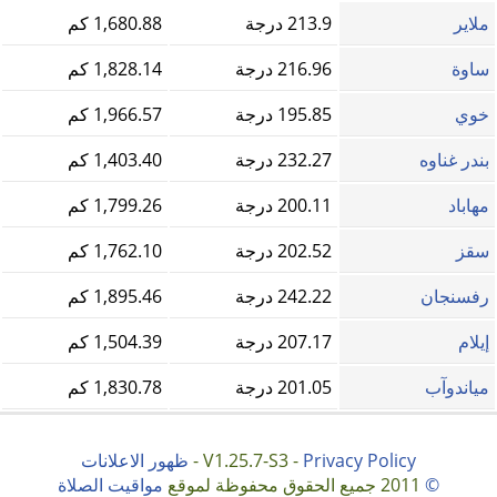
ملاير
213.9 درجة
1,680.88 كم
ساوة
216.96 درجة
1,828.14 كم
خوي
195.85 درجة
1,966.57 كم
بندر غناوه
232.27 درجة
1,403.40 كم
مهاباد
200.11 درجة
1,799.26 كم
سقز
202.52 درجة
1,762.10 كم
رفسنجان
242.22 درجة
1,895.46 كم
إيلام
207.17 درجة
1,504.39 كم
مياندوآب
201.05 درجة
1,830.78 كم
Privacy Policy
V1.25.7-S3 -
-
ظهور الاعلانات
©
2011 جميع الحقوق محفوظة لموقع
مواقيت الصلاة