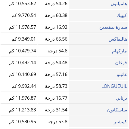
هاميلتون
54.26 درجة
10,553.62 كم
كيبيك
60.38 درجة
9,770.54 كم
سيارة بمقعدين
16.92 درجة
11,978.57 كم
هاليفاكس
65.56 درجة
9,349.01 كم
ماركهام
54.6 درجة
10,479.74 كم
فوغان
54.48 درجة
10,492.14 كم
غاتينو
57.16 درجة
10,140.69 كم
LONGUEUIL
58.73 درجة
9,992.44 كم
برنابي
16.77 درجة
11,976.87 كم
ساسكاتون
31.54 درجة
11,213.83 كم
كيتشنر
53.8 درجة
10,580.95 كم