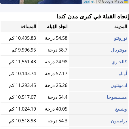
|
© Google Maps
Leaflet
إتجاه القبلة في كبرى مدن كندا
المدينة
اتجاه القِبلة
المسافة
تورونتو
54.58 درجة
10,495.83 كم
مونتريال
58.7 درجة
9,996.95 كم
كالجاري
24.98 درجة
11,561.43 كم
أوتاوا
57.17 درجة
10,143.74 كم
ادمونتون
25.26 درجة
11,293.45 كم
ميسيسوجا
54.4 درجة
10,517.07 كم
وينيبيغ
40.05 درجة
11,024.19 كم
برامبتون
54.3 درجة
10,518.98 كم