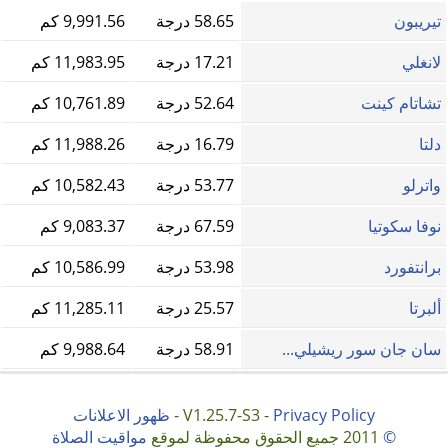
تيريبون
58.65 درجة
9,991.56 كم
لانغلي
17.21 درجة
11,983.95 كم
تشاتام كينت
52.64 درجة
10,761.89 كم
دلتا
16.79 درجة
11,988.26 كم
واترلو
53.77 درجة
10,582.43 كم
نوفا سكوتيا
67.59 درجة
9,083.37 كم
برانتفورد
53.98 درجة
10,586.99 كم
ألبرتا
25.57 درجة
11,285.11 كم
سان جان سور ريشيلي...
58.91 درجة
9,988.64 كم
Privacy Policy
V1.25.7-S3 -
-
ظهور الاعلانات
©
2011 جميع الحقوق محفوظة لموقع
مواقيت الصلاة