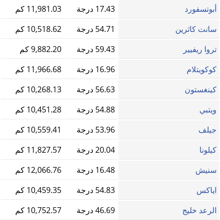
أبوتسفورد
17.43 درجة
11,981.03 كم
سانت كاثرين
54.71 درجة
10,518.62 كم
تروا ريفيير
59.43 درجة
9,882.20 كم
كوكويتلام
16.96 درجة
11,966.68 كم
كينغستون
56.63 درجة
10,268.13 كم
ويتبي
54.88 درجة
10,451.28 كم
جيلف
53.96 درجة
10,559.41 كم
كيلونا
20.04 درجة
11,827.57 كم
سنيش
16.48 درجة
12,066.76 كم
اياكس
54.83 درجة
10,459.35 كم
الرعد خليج
46.69 درجة
10,752.57 كم