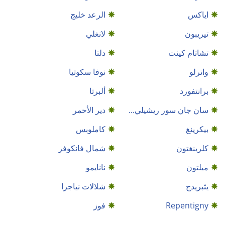
اياكس
الرعد خليج
تيريبون
لانغلي
تشاتام كينت
دلتا
واترلو
نوفا سكوتيا
برانتفورد
ألبرتا
سان جان سور ريشيلي...
دير الأحمر
بيكرينغ
كاملوبس
كلرينغتون
شمال فانكوفر
ميلتون
نانايمو
يثبريدج
شلالات نياجرا
Repentigny
فوز