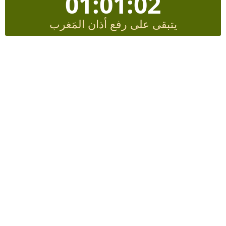
01:01:01
يتبقى على رفع أذان المَغرب