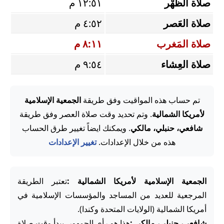
صلاة الظُّهْر
١٢:٥١ م
صلاة العَصر
٤:٥٢ م
صلاة المَغرب
٨:١١ م
صلاة العِشاء
٩:٥٤ م
تم حساب هذه المواقيت وفق طريقة
الجمعية الإسلامية
لأمريكا الشمالية
. وتم تحديد وقت صلاة العصر وفق طريقة
شافعي، حنبلي، مالكي
. ويمكنك ايضاً تغيير طرق الحساب
هذه من خلال الإعدادات.
تغيير الإعدادات
الجمعية الإسلامية لأمريكا الشمالية :
تعتبر الطريقة
المرجعية للعديد من المساجد والمؤسسات الإسلامية في
أمريكا الشمالية (الولايات المتحدة وكندا).
شافعي، حنبلي، مالكي :
هذا هو رأي الجمهور. يبدأ وقت صلاة