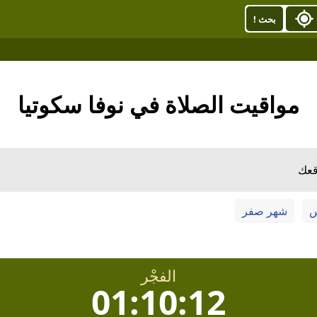
بحث !
مواقيت الصلاة في نوفا سكوتيا
قعك
س
شهر صفر
الفجْر
01:10:11