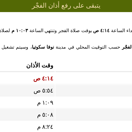
يتبقى على رفع أذان الفجْر
داء الساعة
٤:١٤ ص
بوقت صلاة الفجر وتنتهي الساعة
١٠:٠٣ م
لصلاة 
لفجْر
حسب التوقيت المحلي في مدينة
نوفا سكوتيا
، وسيتم تشغيل صو
وقت الأذان
٤:١٤ ص
٥:٥٤ ص
١:٠٩ م
٥:٠٨ م
٨:٢٤ م