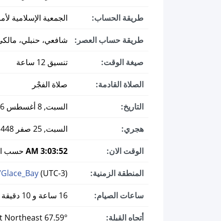
طريقة الحساب:
الجمعية الإسلامية لأمر
طريقة حساب العصر:
شافعي، حنبلي، مالكي
صيغة الوقت:
تنسيق 12 ساعة
الصلاة القادمة:
صلاة الفجْر
التاريخ:
السبت, 8 أغسطس 2026 ميلادي
هجري:
السبت, 25 صفر 1448
الوقت الان:
3:03:53 AM
حسب الت
المنطقة الزمنية:
(UTC-3)
/Glace_Bay
ساعات الصيام:
16 ساعة و 10 دقيقة
أتجاه القبلة:
67.59° East Northeast