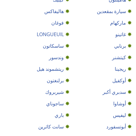
سيارة بمقعدين
هاليفاكس
ماركهام
فوغان
غاتينو
LONGUEUIL
برنابي
ساسكاتون
كيتشنر
وندسور
ريجينا
ريتشموند هيل
أوكفيل
برلنغتون
سدبري أكبر
شيربروك
أوشاوا
ساجوناي
ليفيس
باري
أبوتسفورد
سانت كاثرين