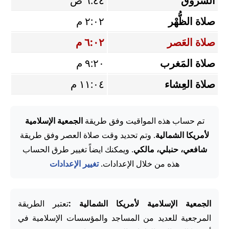
الشروق
٦:٤٤ ص
صلاة الظُّهْر
٢:٠٢ م
صلاة العَصر
٦:٠٢ م
صلاة المَغرب
٩:٢٠ م
صلاة العِشاء
١١:٠٤ م
تم حساب هذه المواقيت وفق طريقة
الجمعية الإسلامية
لأمريكا الشمالية
. وتم تحديد وقت صلاة العصر وفق طريقة
شافعي، حنبلي، مالكي
. ويمكنك ايضاً تغيير طرق الحساب
هذه من خلال الإعدادات.
تغيير الإعدادات
الجمعية الإسلامية لأمريكا الشمالية :
تعتبر الطريقة
المرجعية للعديد من المساجد والمؤسسات الإسلامية في