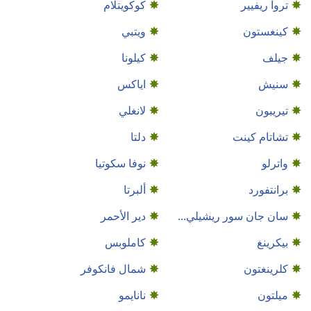
تروا ريفيير
كوكويتلام
كينغستون
ويتبي
جيلف
كيلونا
سنيش
اياكس
تيريبون
لانغلي
تشاتام كينت
دلتا
واترلو
نوفا سكوتيا
برانتفورد
ألبرتا
سان جان سور ريشيلي...
دير الأحمر
بيكرينغ
كاملوبس
كلرينغتون
شمال فانكوفر
ميلتون
نانايمو