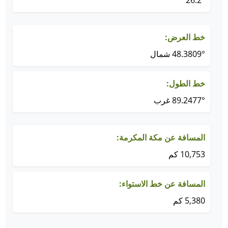
26.2°
خط العرض:
48.3809° شمال
خط الطول:
89.2477° غرب
المسافة عن مكة المكرمة:
10,753 كم
المسافة عن خط الاستواء:
5,380 كم