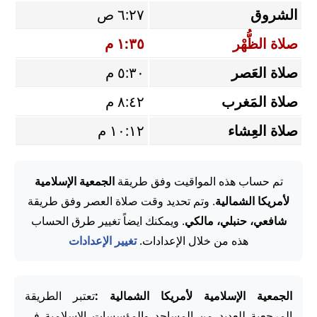
الشروق
٦:٢٧ ص
صلاة الظُّهْر
١:٣٥ م
صلاة العَصر
٥:٣٠ م
صلاة المَغرب
٨:٤٢ م
صلاة العِشاء
١٠:١٢ م
تم حساب هذه المواقيت وفق طريقة
الجمعية الإسلامية
لأمريكا الشمالية
. وتم تحديد وقت صلاة العصر وفق طريقة
شافعي، حنبلي، مالكي
. ويمكنك ايضاً تغيير طرق الحساب
هذه من خلال الإعدادات.
تغيير الإعدادات
الجمعية الإسلامية لأمريكا الشمالية :
تعتبر الطريقة
المرجعية للعديد من المساجد والمؤسسات الإسلامية في