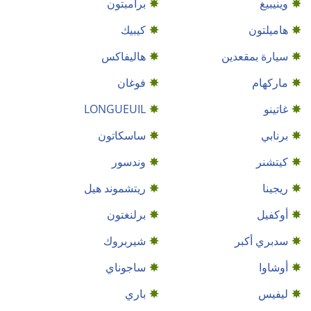
وينيبيغ
برامبتون
هاميلتون
كيبيك
سيارة بمقعدين
هاليفاكس
ماركهام
فوغان
غاتينو
LONGUEUIL
برنابي
ساسكاتون
كيتشنر
وندسور
ريجينا
ريتشموند هيل
أوكفيل
برلنغتون
سدبري أكبر
شيربروك
أوشاوا
ساجوناي
ليفيس
باري