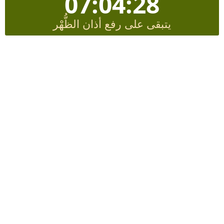
07:04:28
يتبقى على رفع أذان الظُّهْر