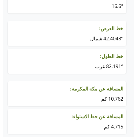
16.6°
خط العرض:
42.4048° شمال
خط الطول:
82.191° غرب
المسافة عن مكة المكرمة:
10,762 كم
المسافة عن خط الاستواء:
4,715 كم