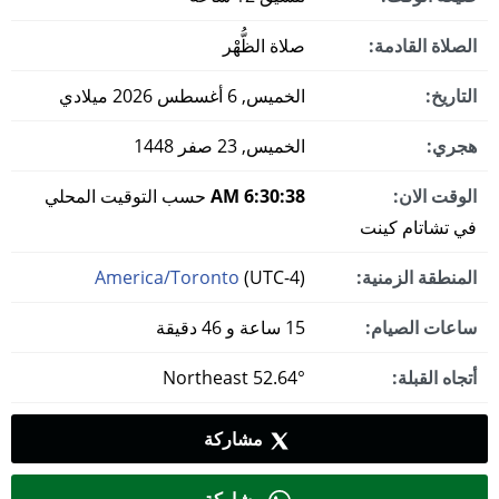
الصلاة القادمة:
صلاة الظُّهْر
التاريخ:
الخميس, 6 أغسطس 2026 ميلادي
هجري:
الخميس, 23 صفر 1448
الوقت الان:
6:30:38 AM
حسب التوقيت المحلي
في تشاتام كينت
المنطقة الزمنية:
(UTC-4)
America/Toronto
ساعات الصيام:
15 ساعة و 46 دقيقة
أتجاه القبلة:
52.64° Northeast
مشاركة