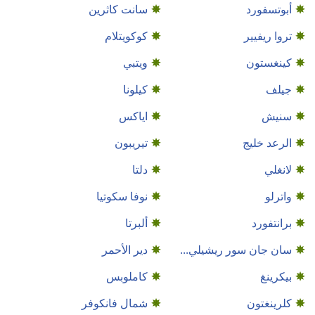
أبوتسفورد
سانت كاثرين
تروا ريفيير
كوكويتلام
كينغستون
ويتبي
جيلف
كيلونا
سنيش
اياكس
الرعد خليج
تيريبون
لانغلي
دلتا
واترلو
نوفا سكوتيا
برانتفورد
ألبرتا
سان جان سور ريشيلي...
دير الأحمر
بيكرينغ
كاملوبس
كلرينغتون
شمال فانكوفر