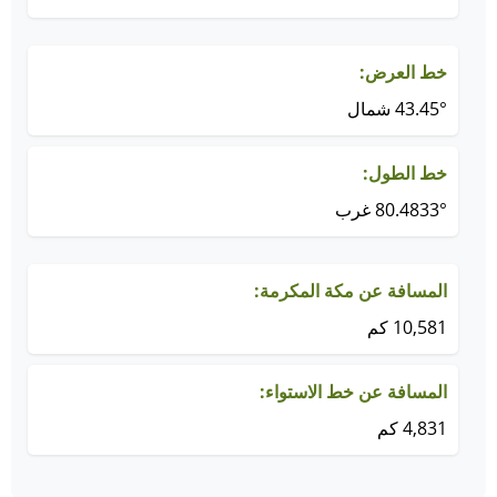
خط العرض:
43.45° شمال
خط الطول:
80.4833° غرب
المسافة عن مكة المكرمة:
10,581 كم
المسافة عن خط الاستواء:
4,831 كم