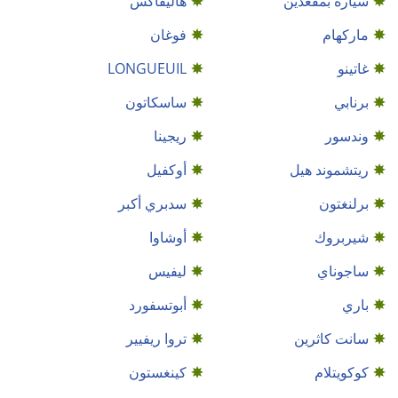
سيارة بمقعدين
هاليفاكس
ماركهام
فوغان
غاتينو
LONGUEUIL
برنابي
ساسكاتون
وندسور
ريجينا
ريتشموند هيل
أوكفيل
برلنغتون
سدبري أكبر
شيربروك
أوشاوا
ساجوناي
ليفيس
باري
أبوتسفورد
سانت كاثرين
تروا ريفيير
كوكويتلام
كينغستون