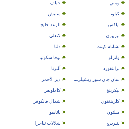
ويتبي
جيلف
كيلونا
سنيش
اياكس
الرعد خليج
تيريبون
لانغلي
تشاتام كينت
دلتا
واترلو
نوفا سكوتيا
برانتفورد
ألبرتا
سان جان سور ريشيلي...
دير الأحمر
بيكرينغ
كاملوبس
كلرينغتون
شمال فانكوفر
ميلتون
نانايمو
يثبريدج
شلالات نياجرا