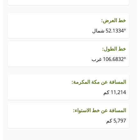
خط العرض:
52.1334° شمال
خط الطول:
106.6832° غرب
المسافة عن مكة المكرمة:
11,214 كم
المسافة عن خط الاستواء:
5,797 كم