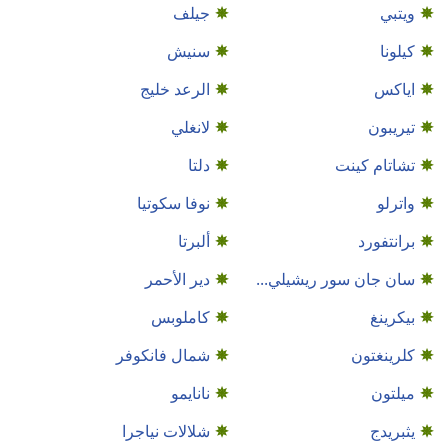
ويتبي
جيلف
كيلونا
سنيش
اياكس
الرعد خليج
تيريبون
لانغلي
تشاتام كينت
دلتا
واترلو
نوفا سكوتيا
برانتفورد
ألبرتا
سان جان سور ريشيلي...
دير الأحمر
بيكرينغ
كاملوبس
كلرينغتون
شمال فانكوفر
ميلتون
نانايمو
يثبريدج
شلالات نياجرا