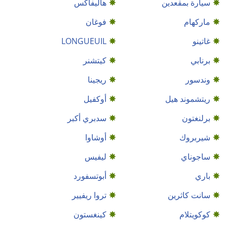
سيارة بمقعدين
هاليفاكس
ماركهام
فوغان
غاتينو
LONGUEUIL
برنابي
كيتشنر
وندسور
ريجينا
ريتشموند هيل
أوكفيل
برلنغتون
سدبري أكبر
شيربروك
أوشاوا
ساجوناي
ليفيس
باري
أبوتسفورد
سانت كاثرين
تروا ريفيير
كوكويتلام
كينغستون