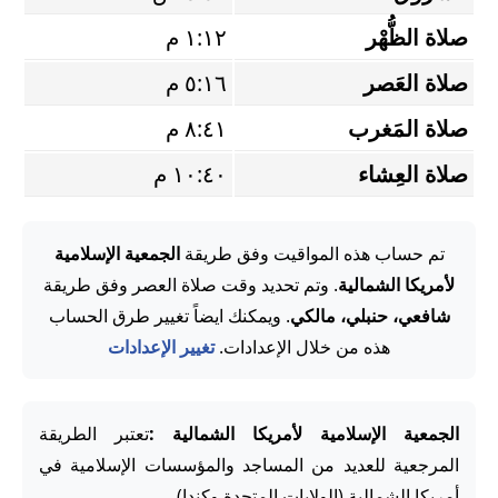
صلاة الظُّهْر
١:١٢ م
صلاة العَصر
٥:١٦ م
صلاة المَغرب
٨:٤١ م
صلاة العِشاء
١٠:٤٠ م
تم حساب هذه المواقيت وفق طريقة
الجمعية الإسلامية
لأمريكا الشمالية
. وتم تحديد وقت صلاة العصر وفق طريقة
شافعي، حنبلي، مالكي
. ويمكنك ايضاً تغيير طرق الحساب
هذه من خلال الإعدادات.
تغيير الإعدادات
الجمعية الإسلامية لأمريكا الشمالية :
تعتبر الطريقة
المرجعية للعديد من المساجد والمؤسسات الإسلامية في
أمريكا الشمالية (الولايات المتحدة وكندا).