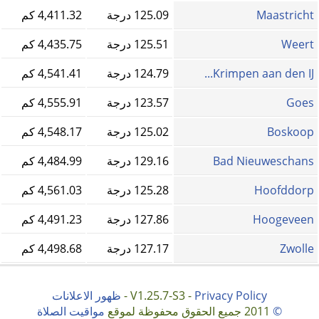
Maastricht
125.09 درجة
4,411.32 كم
Weert
125.51 درجة
4,435.75 كم
Krimpen aan den IJ...
124.79 درجة
4,541.41 كم
Goes
123.57 درجة
4,555.91 كم
Boskoop
125.02 درجة
4,548.17 كم
Bad Nieuweschans
129.16 درجة
4,484.99 كم
Hoofddorp
125.28 درجة
4,561.03 كم
Hoogeveen
127.86 درجة
4,491.23 كم
Zwolle
127.17 درجة
4,498.68 كم
Privacy Policy
V1.25.7-S3 -
-
ظهور الاعلانات
©
2011 جميع الحقوق محفوظة لموقع
مواقيت الصلاة