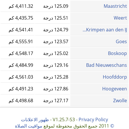
Maastricht
125.09 درجة
4,411.32 كم
Weert
125.51 درجة
4,435.75 كم
Krimpen aan den IJ...
124.79 درجة
4,541.41 كم
Goes
123.57 درجة
4,555.91 كم
Boskoop
125.02 درجة
4,548.17 كم
Bad Nieuweschans
129.16 درجة
4,484.99 كم
Hoofddorp
125.28 درجة
4,561.03 كم
Hoogeveen
127.86 درجة
4,491.23 كم
Zwolle
127.17 درجة
4,498.68 كم
Privacy Policy
V1.25.7-S3 -
-
ظهور الاعلانات
©
2011 جميع الحقوق محفوظة لموقع
مواقيت الصلاة