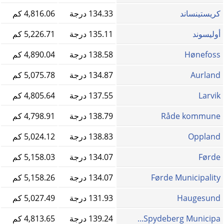
كريستينساند
134.33 درجة
4,816.06 كم
أوليسوند
135.11 درجة
5,226.71 كم
Hønefoss
138.58 درجة
4,890.04 كم
Aurland
134.87 درجة
5,075.78 كم
Larvik
137.55 درجة
4,805.64 كم
Råde kommune
138.79 درجة
4,798.91 كم
Oppland
138.83 درجة
5,024.12 كم
Førde
134.07 درجة
5,158.03 كم
Førde Municipality
134.07 درجة
5,158.26 كم
Haugesund
131.93 درجة
5,027.49 كم
Spydeberg Municipa...
139.24 درجة
4,813.65 كم