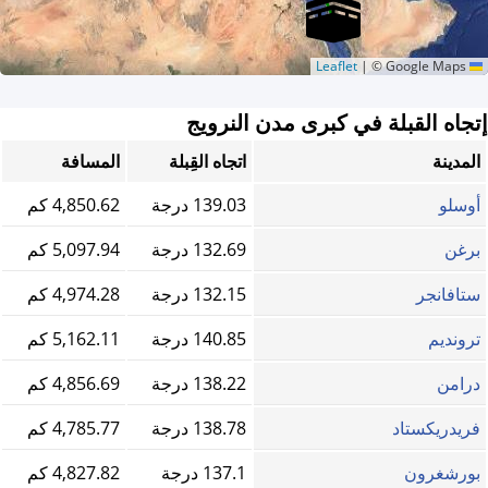
|
© Google Maps
Leaflet
إتجاه القبلة في كبرى مدن النرويج
المدينة
اتجاه القِبلة
المسافة
أوسلو
139.03 درجة
4,850.62 كم
برغن
132.69 درجة
5,097.94 كم
ستافانجر
132.15 درجة
4,974.28 كم
ترونديم
140.85 درجة
5,162.11 كم
درامن
138.22 درجة
4,856.69 كم
فريدريكستاد
138.78 درجة
4,785.77 كم
بورشغرون
137.1 درجة
4,827.82 كم