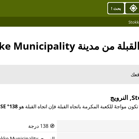
بحث !
 من مدينة Stokke Municipality
قعك
138° SE
🧭
138 درجة
النرويج, Stokke Municipality