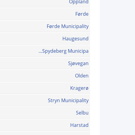
Oppland
Førde
Førde Municipality
Haugesund
Spydeberg Municipa...
Sjøvegan
Olden
Kragerø
Stryn Municipality
Selbu
Harstad