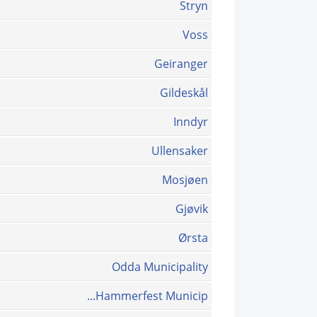
Stryn
Voss
Geiranger
Gildeskål
Inndyr
Ullensaker
Mosjøen
Gjøvik
Ørsta
Odda Municipality
Hammerfest Municip...