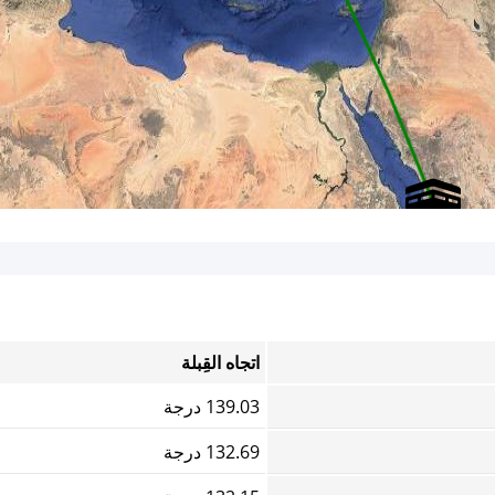
اتجاه القِبلة
139.03 درجة
132.69 درجة