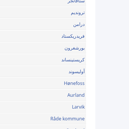
ستافانجر
ترونديم
درامن
فريدريكستاد
بورشغرون
كريستينساند
أوليسوند
Hønefoss
Aurland
Larvik
Råde kommune