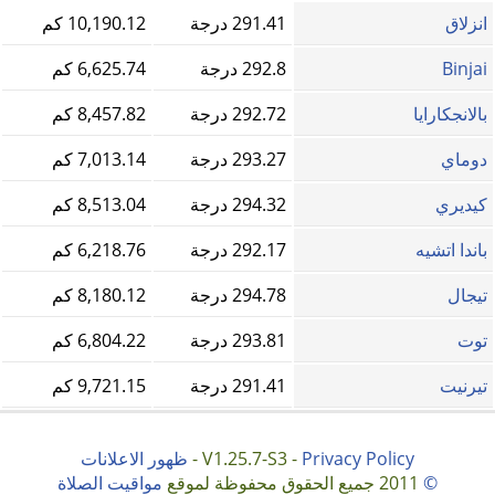
انزلاق
291.41 درجة
10,190.12 كم
Binjai
292.8 درجة
6,625.74 كم
بالانجكارايا
292.72 درجة
8,457.82 كم
دوماي
293.27 درجة
7,013.14 كم
كيديري
294.32 درجة
8,513.04 كم
باندا اتشيه
292.17 درجة
6,218.76 كم
تيجال
294.78 درجة
8,180.12 كم
توت
293.81 درجة
6,804.22 كم
تيرنيت
291.41 درجة
9,721.15 كم
Privacy Policy
V1.25.7-S3 -
-
ظهور الاعلانات
©
2011 جميع الحقوق محفوظة لموقع
مواقيت الصلاة