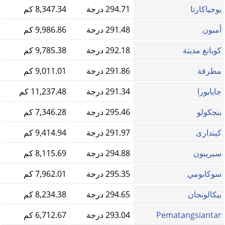
يوجياكارتا
294.71 درجة
8,347.34 كم
أمبون
291.48 درجة
9,986.86 كم
كوبانغ مدينة
292.18 درجة
9,785.38 كم
مطرقة
291.86 درجة
9,011.01 كم
جايابورا
291.34 درجة
11,237.48 كم
بنجكولو
295.46 درجة
7,346.28 كم
كيندارى
291.97 درجة
9,414.94 كم
سيريبون
294.88 درجة
8,115.69 كم
سوكابومي
295.35 درجة
7,962.01 كم
بيكالونجان
294.65 درجة
8,234.38 كم
Pematangsiantar
293.04 درجة
6,712.67 كم