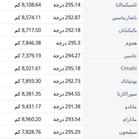
تاسيكمالايا
295.14 درجة
8,108.64 كم
بانجارماسين
292.87 درجة
8,574.11 كم
باليكبابان
292.18 درجة
8,717.50 كم
هجوم
295.3 درجة
7,846.38 كم
جامبي
294.27 درجة
7,379.19 كم
Cimahi
295.18 درجة
8,021.61 كم
بونتياناك
292.73 درجة
7,893.30 كم
سوراكارتا
294.55 درجة
8,381.35 كم
مانادو
291.38 درجة
9,431.17 كم
ماتارام
293.54 درجة
8,960.20 كم
سيليجون
295.29 درجة
7,828.76 كم