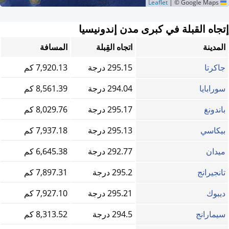
|
© Google Maps
Leaflet
إتجاه القبلة في كبرى مدن إندونيسيا
المدينة
اتجاه القِبلة
المسافة
جاكرتا
295.15 درجة
7,920.13 كم
سورابايا
294.04 درجة
8,561.39 كم
باندونغ
295.17 درجة
8,029.76 كم
بيكاسي
295.13 درجة
7,937.18 كم
ميدان
292.77 درجة
6,645.38 كم
تانجيرانج
295.2 درجة
7,897.31 كم
ديبوك
295.21 درجة
7,927.10 كم
سيمارانج
294.5 درجة
8,313.52 كم