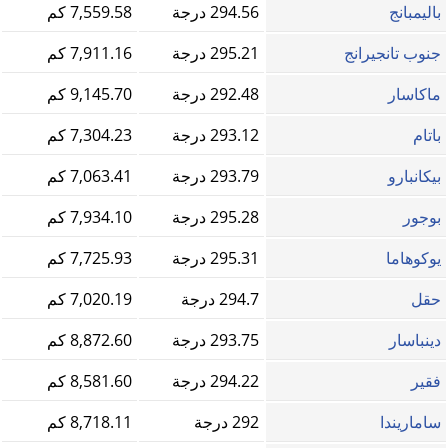
باليمبانج
294.56 درجة
7,559.58 كم
جنوب تانجيرانج
295.21 درجة
7,911.16 كم
ماكاسار
292.48 درجة
9,145.70 كم
باتام
293.12 درجة
7,304.23 كم
بيكانبارو
293.79 درجة
7,063.41 كم
بوجور
295.28 درجة
7,934.10 كم
يوكوهاما
295.31 درجة
7,725.93 كم
حقل
294.7 درجة
7,020.19 كم
دينباسار
293.75 درجة
8,872.60 كم
فقير
294.22 درجة
8,581.60 كم
ساماريندا
292 درجة
8,718.11 كم