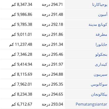
يوجياكارتا
294.71 درجة
8,347.34 كم
أمبون
291.48 درجة
9,986.86 كم
كوبانغ مدينة
292.18 درجة
9,785.38 كم
مطرقة
291.86 درجة
9,011.01 كم
جايابورا
291.34 درجة
11,237.48 كم
بنجكولو
295.46 درجة
7,346.28 كم
كيندارى
291.97 درجة
9,414.94 كم
سيريبون
294.88 درجة
8,115.69 كم
سوكابومي
295.35 درجة
7,962.01 كم
بيكالونجان
294.65 درجة
8,234.38 كم
Pematangsiantar
293.04 درجة
6,712.67 كم