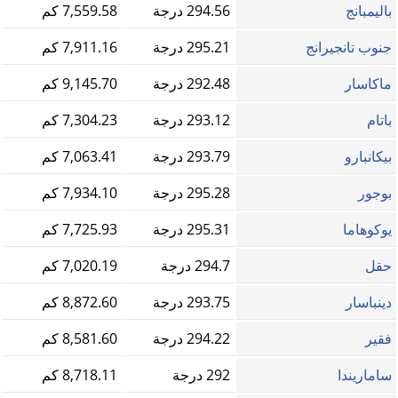
باليمبانج
294.56 درجة
7,559.58 كم
جنوب تانجيرانج
295.21 درجة
7,911.16 كم
ماكاسار
292.48 درجة
9,145.70 كم
باتام
293.12 درجة
7,304.23 كم
بيكانبارو
293.79 درجة
7,063.41 كم
بوجور
295.28 درجة
7,934.10 كم
يوكوهاما
295.31 درجة
7,725.93 كم
حقل
294.7 درجة
7,020.19 كم
دينباسار
293.75 درجة
8,872.60 كم
فقير
294.22 درجة
8,581.60 كم
ساماريندا
292 درجة
8,718.11 كم