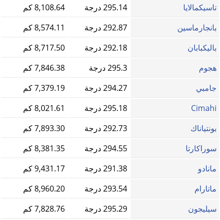
تاسيكمالايا
295.14 درجة
8,108.64 كم
بانجارماسين
292.87 درجة
8,574.11 كم
باليكبابان
292.18 درجة
8,717.50 كم
هجوم
295.3 درجة
7,846.38 كم
جامبي
294.27 درجة
7,379.19 كم
Cimahi
295.18 درجة
8,021.61 كم
بونتياناك
292.73 درجة
7,893.30 كم
سوراكارتا
294.55 درجة
8,381.35 كم
مانادو
291.38 درجة
9,431.17 كم
ماتارام
293.54 درجة
8,960.20 كم
سيليجون
295.29 درجة
7,828.76 كم