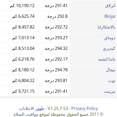
انزلاق
291.41 درجة
10,190.12 كم
Binjai
292.8 درجة
6,625.74 كم
بالانجكارايا
292.72 درجة
8,457.82 كم
دوماي
293.27 درجة
7,013.14 كم
كيديري
294.32 درجة
8,513.04 كم
باندا اتشيه
292.17 درجة
6,218.76 كم
تيجال
294.78 درجة
8,180.12 كم
توت
293.81 درجة
6,804.22 كم
تيرنيت
291.41 درجة
9,721.15 كم
Privacy Policy
V1.25.7-S3 -
-
ظهور الاعلانات
©
2011 جميع الحقوق محفوظة لموقع
مواقيت الصلاة