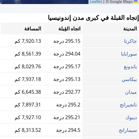
|
© Google Maps
Leaflet
إتجاه القبلة في كبرى مدن إندونيسيا
المدينة
اتجاه القِبلة
المسافة
جاكرتا
295.15 درجة
7,920.13 كم
سورابايا
294.04 درجة
8,561.39 كم
باندونغ
295.17 درجة
8,029.76 كم
بيكاسي
295.13 درجة
7,937.18 كم
ميدان
292.77 درجة
6,645.38 كم
تانجيرانج
295.2 درجة
7,897.31 كم
ديبوك
295.21 درجة
7,927.10 كم
سيمارانج
294.5 درجة
8,313.52 كم