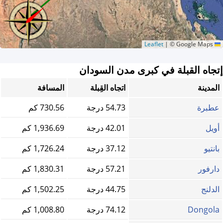
|
© Google Maps
Leaflet
إتجاه القبلة في كبرى مدن السودان
المدينة
اتجاه القِبلة
المسافة
عطبرة
54.73 درجة
730.56 كم
أويل
42.01 درجة
1,936.69 كم
بانتيو
37.12 درجة
1,726.24 كم
دارفور
57.21 درجة
1,830.31 كم
الدلنج
44.75 درجة
1,502.25 كم
Dongola
74.12 درجة
1,008.80 كم