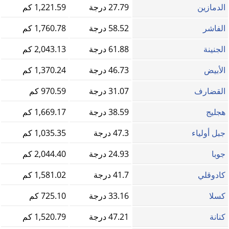
الدمازين‎
27.79 درجة
1,221.59 كم
الفاشر
58.52 درجة
1,760.78 كم
الجنينة
61.88 درجة
2,043.13 كم
الأبيض
46.73 درجة
1,370.24 كم
القضارف
31.07 درجة
970.59 كم
هجليج
38.59 درجة
1,669.17 كم
جبل أولياء
47.3 درجة
1,035.35 كم
جوبا
24.93 درجة
2,044.40 كم
كادوقلي
41.7 درجة
1,581.02 كم
كسلا
33.16 درجة
725.10 كم
كنانة
47.21 درجة
1,520.79 كم