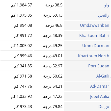
واو
38.5 درجة
1,984.57 كم
زالنجي
59.13 درجة
1,975.85 كم
Umdawwanban
46.8 درجة
994.08 كم
Khartoum Bahri
48.39 درجة
991.72 كم
Umm Durman
49.25 درجة
1,005.02 كم
Khartoum North
49.01 درجة
999.46 كم
Port Sudan
52.97 درجة
341.85 كم
50.62 درجة
971.58 كم
Ad-Dāmar
54.21 درجة
747.76 كم
Jebel Aulia
47.23 درجة
1,033.92 كم
Delgo
79.84 درجة
973.43 كم