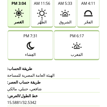
3:04 PM
11:56 AM
5:33 AM
4:11 AM
الفجْر
الشروق
الظُّهْر
العَصر
7:31 PM
6:17 PM
المَغرب
العِشاء
طريقة الحساب:
الهيئة العامة المصرية للمساحة
طريقة حساب العصر:
شافعي، حنبلي، مالكي
خط الطول/العرض:
15.5881/32.5342