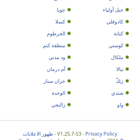
جبل أولياء
جوبا
كادوقلي
كسلا
كنانة
الخرطوم
كوستي
منطقة كتم
ملكال
ود مدني
نيالا
أم درمان
رَبَكْ
خزان سنار
شندي
الوحدة
واو
زالنجي
Privacy Policy
V1.25.7-S3 -
-
ظهور الاعلانات