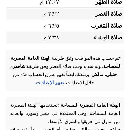
صلاة الظُّهْر
١٢:٠٧ م
صلاة العَصر
٣:٢٢ م
صلاة المَغرب
٦:٢٥ م
صلاة العِشاء
٧:٣٨ م
تم حساب هذه المواقيت وفق طريقة
الهيئة العامة المصرية
للمساحة
. وتم تحديد وقت صلاة العصر وفق طريقة
شافعي،
حنبلي، مالكي
. ويمكنك ايضاً تغيير طرق الحساب هذه من
خلال الإعدادات.
تغيير الإعدادات
الهيئة العامة المصرية للمساحة :
تستخدمها الهيئة المصرية
العامة للمساحة، وهي المعتمدة في مصر وسوريا والعديد
من الدول في أفريقيا والشرق الأوسط.
شافعي، حنبلي، مالكي :
هذا هو رأي الجمهور. يبدأ وقت صلاة