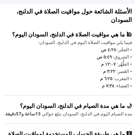
الأسئلة الشائعة حول مواقيت الصلاة في الدلنج،
السودان
🕌 ما هي مواقيت الصلاة في الدلنج، السودان اليوم؟
فيما يلي مواقيت الصلاة اليوم في الدلنج، السودان:
• الفجْر:
٤:٢٨ ص
• الشروق:
٥:٤٩ ص
• الظُّهْر:
١٢:٠٧ م
• العَصر:
٣:٢٢ م
• المَغرب:
٦:٢٥ م
• العِشاء:
٧:٣٨ م
🌙 ما هي مدة الصيام في الدلنج، السودان اليوم؟
مدة الصيام اليوم في الدلنج، السودان تبلغ حوالي
13ساعة و57دقيقة
.
🧮 ما هي طريقة الحساب المستخدمة لمواقيت الصلاة