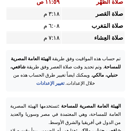
صلاة الظُّهْر
١١:٥٩ ص
صلاة العَصر
٣:١٨ م
صلاة المَغرب
٦:٠٨ م
صلاة العِشاء
٧:١٨ م
تم حساب هذه المواقيت وفق طريقة
الهيئة العامة المصرية
للمساحة
. وتم تحديد وقت صلاة العصر وفق طريقة
شافعي،
حنبلي، مالكي
. ويمكنك ايضاً تغيير طرق الحساب هذه من
خلال الإعدادات.
تغيير الإعدادات
الهيئة العامة المصرية للمساحة :
تستخدمها الهيئة المصرية
العامة للمساحة، وهي المعتمدة في مصر وسوريا والعديد
من الدول في أفريقيا والشرق الأوسط.
شافعي، حنبلي، مالكي :
هذا هو رأي الجمهور. يبدأ وقت صلاة