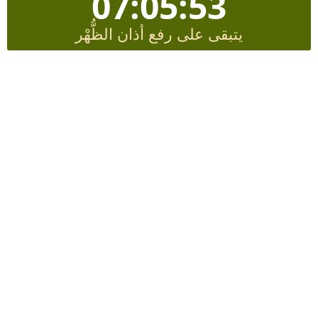
07:05:53
يتبقى على رفع أذان الظُّهْر