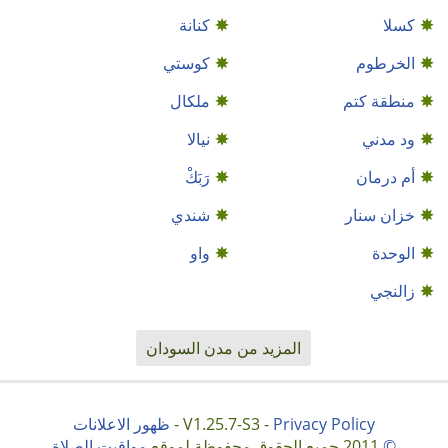
كسلا
كنانة
الخرطوم
كوستي
منطقة كتم
ملكال
ود مدني
نيالا
أم درمان
رَبَكْ
خزان سنار
شندي
الوحدة
واو
زالنجي
المزيد من مدن السودان
Privacy Policy
V1.25.7-S3 -
-
ظهور الاعلانات
©
2011 جميع الحقوق محفوظة لموقع
مواقيت الصلاة