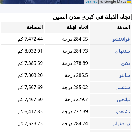
|
© Google Maps
Leaflet
إتجاه القبلة في كبرى مدن الصين
المدينة
اتجاه القِبلة
المسافة
قوانغتشو
284.55 درجة
7,472.44 كم
شنغهاي
284.73 درجة
8,032.91 كم
بكين
278.89 درجة
7,385.59 كم
شانتو
285.5 درجة
7,803.20 كم
شنتشن
285.02 درجة
7,567.69 كم
تيانجين
279.7 درجة
7,467.50 كم
تشنغدو
277.39 درجة
6,417.83 كم
دونغقوان
284.74 درجة
7,523.73 كم