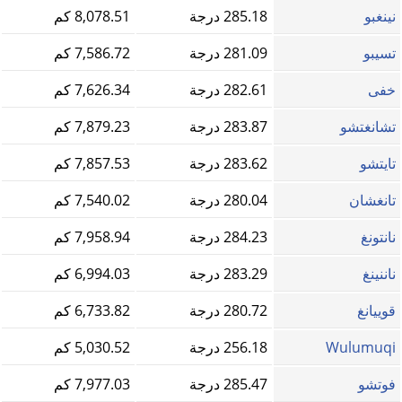
نينغبو
285.18 درجة
8,078.51 كم
تسيبو
281.09 درجة
7,586.72 كم
خفى
282.61 درجة
7,626.34 كم
تشانغتشو
283.87 درجة
7,879.23 كم
تايتشو
283.62 درجة
7,857.53 كم
تانغشان
280.04 درجة
7,540.02 كم
نانتونغ
284.23 درجة
7,958.94 كم
ناننينغ
283.29 درجة
6,994.03 كم
قوييانغ
280.72 درجة
6,733.82 كم
Wulumuqi
256.18 درجة
5,030.52 كم
فوتشو
285.47 درجة
7,977.03 كم