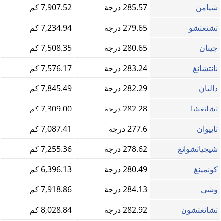
شيامن
285.57 درجة
7,907.52 كم
تشنغتشو
279.65 درجة
7,234.94 كم
جينان
280.65 درجة
7,508.35 كم
نانتشانغ
283.24 درجة
7,576.17 كم
داليان
282.29 درجة
7,845.49 كم
تشانغشا
282.28 درجة
7,309.00 كم
تاييوان
277.6 درجة
7,087.41 كم
شيجياتشوانغ
278.62 درجة
7,255.36 كم
كونمينغ
280.49 درجة
6,396.13 كم
وشى
284.13 درجة
7,918.86 كم
تشانغتشون
282.92 درجة
8,028.84 كم