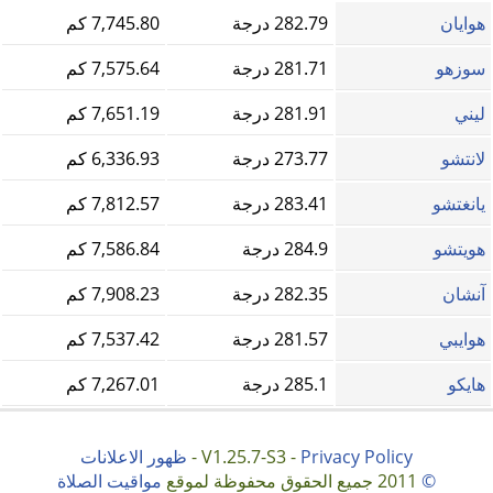
هوايان
282.79 درجة
7,745.80 كم
سوزهو
281.71 درجة
7,575.64 كم
ليني
281.91 درجة
7,651.19 كم
لانتشو
273.77 درجة
6,336.93 كم
يانغتشو
283.41 درجة
7,812.57 كم
هويتشو
284.9 درجة
7,586.84 كم
آنشان
282.35 درجة
7,908.23 كم
هوايبي
281.57 درجة
7,537.42 كم
هايكو
285.1 درجة
7,267.01 كم
Privacy Policy
V1.25.7-S3 -
-
ظهور الاعلانات
©
2011 جميع الحقوق محفوظة لموقع
مواقيت الصلاة