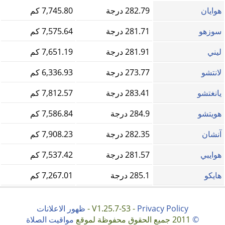
هوايان
282.79 درجة
7,745.80 كم
سوزهو
281.71 درجة
7,575.64 كم
ليني
281.91 درجة
7,651.19 كم
لانتشو
273.77 درجة
6,336.93 كم
يانغتشو
283.41 درجة
7,812.57 كم
هويتشو
284.9 درجة
7,586.84 كم
آنشان
282.35 درجة
7,908.23 كم
هوايبي
281.57 درجة
7,537.42 كم
هايكو
285.1 درجة
7,267.01 كم
Privacy Policy
V1.25.7-S3 -
-
ظهور الاعلانات
©
2011 جميع الحقوق محفوظة لموقع
مواقيت الصلاة