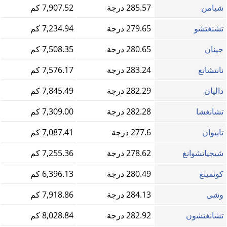
شيامن
285.57 درجة
7,907.52 كم
تشنغتشو
279.65 درجة
7,234.94 كم
جينان
280.65 درجة
7,508.35 كم
نانتشانغ
283.24 درجة
7,576.17 كم
داليان
282.29 درجة
7,845.49 كم
تشانغشا
282.28 درجة
7,309.00 كم
تاييوان
277.6 درجة
7,087.41 كم
شيجياتشوانغ
278.62 درجة
7,255.36 كم
كونمينغ
280.49 درجة
6,396.13 كم
وشى
284.13 درجة
7,918.86 كم
تشانغتشون
282.92 درجة
8,028.84 كم