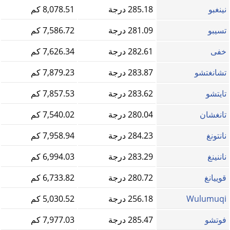
نينغبو
285.18 درجة
8,078.51 كم
تسيبو
281.09 درجة
7,586.72 كم
خفى
282.61 درجة
7,626.34 كم
تشانغتشو
283.87 درجة
7,879.23 كم
تايتشو
283.62 درجة
7,857.53 كم
تانغشان
280.04 درجة
7,540.02 كم
نانتونغ
284.23 درجة
7,958.94 كم
ناننينغ
283.29 درجة
6,994.03 كم
قوييانغ
280.72 درجة
6,733.82 كم
Wulumuqi
256.18 درجة
5,030.52 كم
فوتشو
285.47 درجة
7,977.03 كم