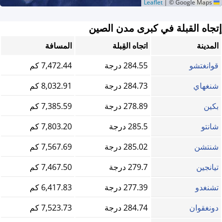
|
© Google Maps
Leaflet
إتجاه القبلة في كبرى مدن الصين
المدينة
اتجاه القِبلة
المسافة
قوانغتشو
284.55 درجة
7,472.44 كم
شنغهاي
284.73 درجة
8,032.91 كم
بكين
278.89 درجة
7,385.59 كم
شانتو
285.5 درجة
7,803.20 كم
شنتشن
285.02 درجة
7,567.69 كم
تيانجين
279.7 درجة
7,467.50 كم
تشنغدو
277.39 درجة
6,417.83 كم
دونغقوان
284.74 درجة
7,523.73 كم