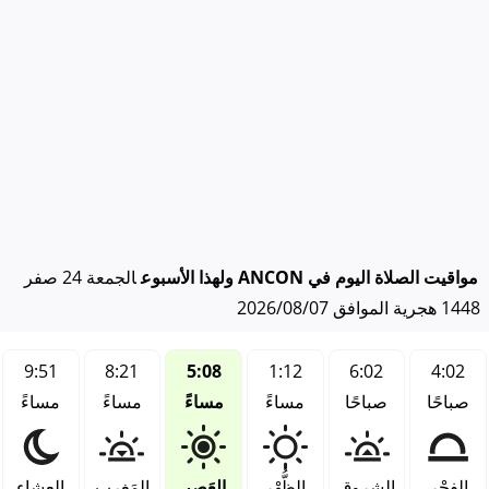
مواقيت الصلاة اليوم في ANCON ولهذا الأسبوع
الجمعة 24 صفر
1448 هجرية الموافق 2026/08/07
9:51
8:21
5:08
1:12
6:02
4:02
صباحًا
صباحًا
مساءً
مساءً
مساءً
مساءً
الفجْر
الشروق
الظُّهْر
العَصر
المَغرب
العِشاء