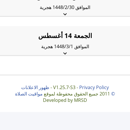
الموافق 1448/2/30 هجرية
الفجْر:
4:12 am
الشروق:
6:08 am
الظُّهْر:
1:11 pm
العَصر:
5:04 pm
المَغرب:
8:13 pm
العِشاء:
9:43 pm
الجمعة 14 أغسطس
الموافق 1448/3/1 هجرية
الفجْر:
4:14 am
الشروق:
6:09 am
الظُّهْر:
1:11 pm
العَصر:
5:04 pm
المَغرب:
8:11 pm
العِشاء:
9:41 pm
Privacy Policy
V1.25.7-S3 -
-
ظهور الاعلانات
©
2011 جميع الحقوق محفوظة لموقع
مواقيت الصلاة
Developed by MRSD