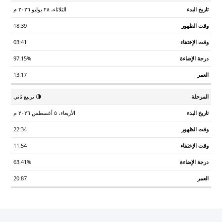
الثلاثاء، ٢٨ يوليو ٢٠٢٦ م
18:39
03:41
97.15%
13.17
🌗 تربيع ثاني
الأربعاء، ٥ أغسطس ٢٠٢٦ م
22:34
11:54
63.41%
20.87