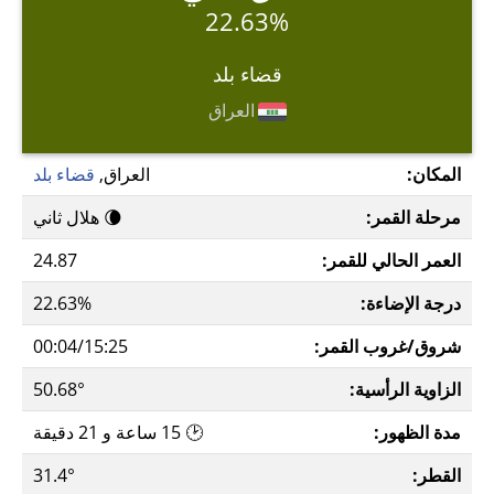
22.63%
قضاء بلد
العراق
المكان:
العراق,
قضاء بلد
مرحلة القمر:
🌘 هلال ثاني
العمر الحالي للقمر:
24.87
درجة الإضاءة:
22.63%
شروق/غروب القمر:
00:04/15:25
الزاوية الرأسية:
50.68°
مدة الظهور:
🕑 15 ساعة و 21 دقيقة
القطر:
31.4°