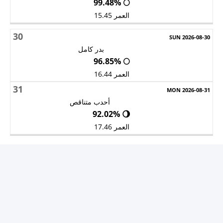
🌕 99.48%
العمر 15.45
30
بدر كامل
🌕 96.85%
العمر 16.44
31
أحدب متناقص
🌖 92.02%
العمر 17.46
Privacy Policy
V1.25.7-S3 -
-
ظهور الاعلانات
©
2011 جميع الحقوق محفوظة لموقع
مواقيت الصلاة
Developed by MRSD