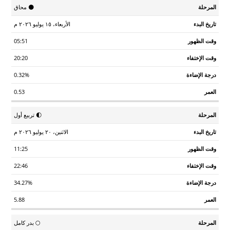
تاريخ
وقت
وقت
درجة
🌑 محاق
المرحلة
العمر
البدء
الظهور
الإختفاء
الإضاءة
الأربعاء، ١٥ يوليو ٢٠٢٦ م
05:51
20:20
0.32%
0.53
🌓 تربيع أول
الاثنين، ٢٠ يوليو ٢٠٢٦ م
11:25
22:46
34.27%
5.88
🌕 بدر كامل