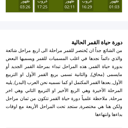
ظهور
غروب
ظهور
غروب
ظهور
غر
11
03:26
17:25
02:11
16:29
01:03
دورة حياة القمر الحالية
من الشائع جداً ان يُختصر للقمر مراحلة الى اربع مراحل شائعة
والذي دائماً نجدها في اغلب المسميات للقمر ويسميها البعض
بدورة حياة القمر, هذه المراحل تبداء بمرحلة القمر الجديد أو
مايسمى (محاق), والثانية تسمى بربع القمر الأول او التربيع
الأول, بعدها القمر المكتمل او كما نسميه نحن العرب (البدر), يليه
المرحلة الأخيرة وهي الربع الأخير او التربيع الثاني وهي اخر
مرحلة, ملاحظة علمياً دورة حياة القمر تتكون من ثمان مراحل
ولكن هنا هي مختصرة, ستجد تحت المراحل الأربعة مع اوقات
بداءها وانتهاءها