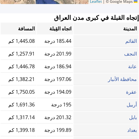
|
© Google Maps
Leaflet
إتجاه القبلة في كبرى مدن العراق
المدينة
اتجاه القِبلة
المسافة
القائم
185.44 درجة
1,445.08 كم
النجف
201.99 درجة
1,257.91 كم
عانة
186.94 درجة
1,446.78 كم
محافظة الأنبار
197.06 درجة
1,382.21 كم
عقرة
194.09 درجة
1,750.05 كم
أربيل
195 درجة
1,691.36 كم
بابل
201.32 درجة
1,317.14 كم
بغداد
199.89 درجة
1,399.18 كم