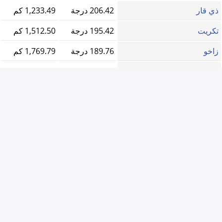
ذي قار
206.42 درجة
1,233.49 كم
تكريت
195.42 درجة
1,512.50 كم
زاخو
189.76 درجة
1,769.79 كم
Bajerke Dumez
190.68 درجة
1,734.55 كم
Amarah
213.83 درجة
1,367.81 كم
Basrah
220.04 درجة
1,284.91 كم
Najaf
201.84 درجة
1,260.90 كم
Al-Hamdaniya
192.89 درجة
1,677.02 كم
Babylon Governorat...
201.99 درجة
1,313.99 كم
Privacy Policy
V1.25.7-S3 -
-
ظهور الاعلانات
©
2011 جميع الحقوق محفوظة لموقع
مواقيت الصلاة