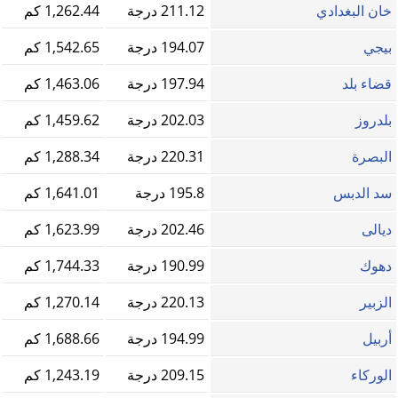
خان البغدادي
211.12 درجة
1,262.44 كم
بيجي
194.07 درجة
1,542.65 كم
قضاء بلد
197.94 درجة
1,463.06 كم
بلدروز
202.03 درجة
1,459.62 كم
البصرة
220.31 درجة
1,288.34 كم
سد الدبس
195.8 درجة
1,641.01 كم
ديالى
202.46 درجة
1,623.99 كم
دهوك
190.99 درجة
1,744.33 كم
الزبير
220.13 درجة
1,270.14 كم
أربيل
194.99 درجة
1,688.66 كم
الوركاء
209.15 درجة
1,243.19 كم