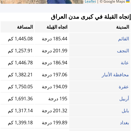
|
© Google Maps
Leaflet
إتجاه القبلة في كبرى مدن العراق
المدينة
اتجاه القِبلة
المسافة
القائم
185.44 درجة
1,445.08 كم
النجف
201.99 درجة
1,257.91 كم
عانة
186.94 درجة
1,446.78 كم
محافظة الأنبار
197.06 درجة
1,382.21 كم
عقرة
194.09 درجة
1,750.05 كم
أربيل
195 درجة
1,691.36 كم
بابل
201.32 درجة
1,317.14 كم
بغداد
199.89 درجة
1,399.18 كم