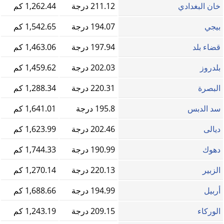
خان البغدادي
211.12 درجة
1,262.44 كم
بيجي
194.07 درجة
1,542.65 كم
قضاء بلد
197.94 درجة
1,463.06 كم
بلدروز
202.03 درجة
1,459.62 كم
البصرة
220.31 درجة
1,288.34 كم
سد الدبس
195.8 درجة
1,641.01 كم
ديالى
202.46 درجة
1,623.99 كم
دهوك
190.99 درجة
1,744.33 كم
الزبير
220.13 درجة
1,270.14 كم
أربيل
194.99 درجة
1,688.66 كم
الوركاء
209.15 درجة
1,243.19 كم