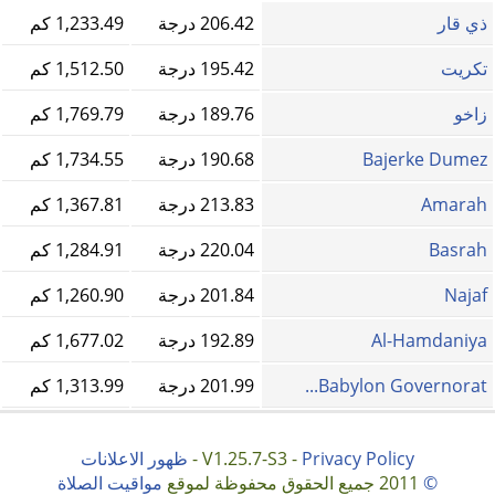
ذي قار
206.42 درجة
1,233.49 كم
تكريت
195.42 درجة
1,512.50 كم
زاخو
189.76 درجة
1,769.79 كم
Bajerke Dumez
190.68 درجة
1,734.55 كم
Amarah
213.83 درجة
1,367.81 كم
Basrah
220.04 درجة
1,284.91 كم
Najaf
201.84 درجة
1,260.90 كم
Al-Hamdaniya
192.89 درجة
1,677.02 كم
Babylon Governorat...
201.99 درجة
1,313.99 كم
Privacy Policy
V1.25.7-S3 -
-
ظهور الاعلانات
©
2011 جميع الحقوق محفوظة لموقع
مواقيت الصلاة