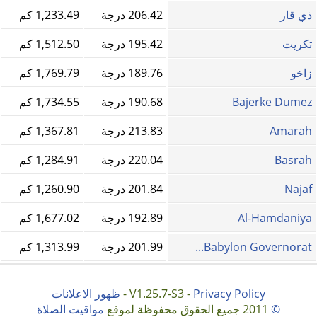
ذي قار
206.42 درجة
1,233.49 كم
تكريت
195.42 درجة
1,512.50 كم
زاخو
189.76 درجة
1,769.79 كم
Bajerke Dumez
190.68 درجة
1,734.55 كم
Amarah
213.83 درجة
1,367.81 كم
Basrah
220.04 درجة
1,284.91 كم
Najaf
201.84 درجة
1,260.90 كم
Al-Hamdaniya
192.89 درجة
1,677.02 كم
Babylon Governorat...
201.99 درجة
1,313.99 كم
Privacy Policy
V1.25.7-S3 -
-
ظهور الاعلانات
©
2011 جميع الحقوق محفوظة لموقع
مواقيت الصلاة