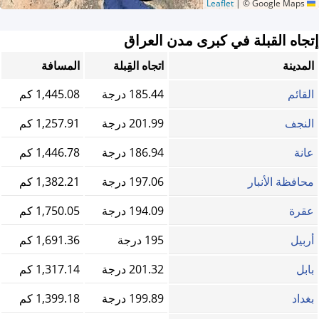
|
© Google Maps
Leaflet
إتجاه القبلة في كبرى مدن العراق
المدينة
اتجاه القِبلة
المسافة
القائم
185.44 درجة
1,445.08 كم
النجف
201.99 درجة
1,257.91 كم
عانة
186.94 درجة
1,446.78 كم
محافظة الأنبار
197.06 درجة
1,382.21 كم
عقرة
194.09 درجة
1,750.05 كم
أربيل
195 درجة
1,691.36 كم
بابل
201.32 درجة
1,317.14 كم
بغداد
199.89 درجة
1,399.18 كم