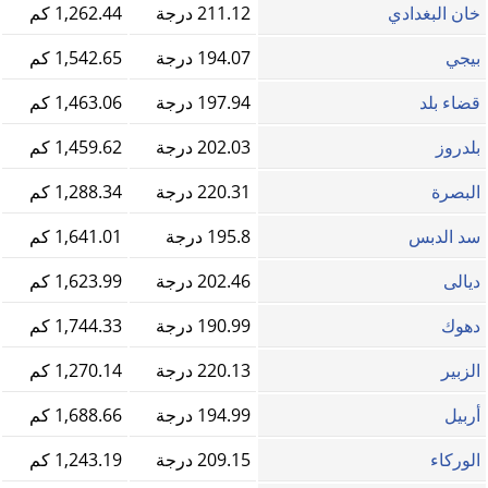
خان البغدادي
211.12 درجة
1,262.44 كم
بيجي
194.07 درجة
1,542.65 كم
قضاء بلد
197.94 درجة
1,463.06 كم
بلدروز
202.03 درجة
1,459.62 كم
البصرة
220.31 درجة
1,288.34 كم
سد الدبس
195.8 درجة
1,641.01 كم
ديالى
202.46 درجة
1,623.99 كم
دهوك
190.99 درجة
1,744.33 كم
الزبير
220.13 درجة
1,270.14 كم
أربيل
194.99 درجة
1,688.66 كم
الوركاء
209.15 درجة
1,243.19 كم