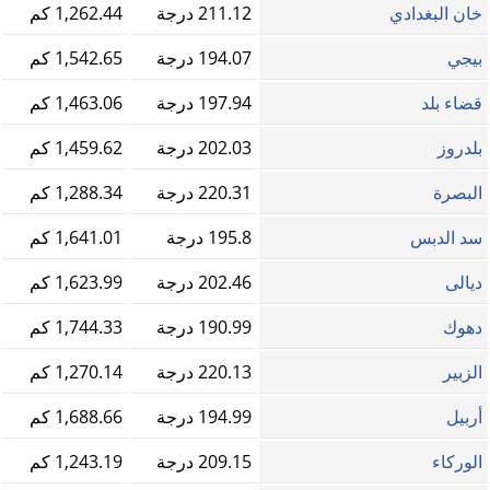
خان البغدادي
211.12 درجة
1,262.44 كم
بيجي
194.07 درجة
1,542.65 كم
قضاء بلد
197.94 درجة
1,463.06 كم
بلدروز
202.03 درجة
1,459.62 كم
البصرة
220.31 درجة
1,288.34 كم
سد الدبس
195.8 درجة
1,641.01 كم
ديالى
202.46 درجة
1,623.99 كم
دهوك
190.99 درجة
1,744.33 كم
الزبير
220.13 درجة
1,270.14 كم
أربيل
194.99 درجة
1,688.66 كم
الوركاء
209.15 درجة
1,243.19 كم