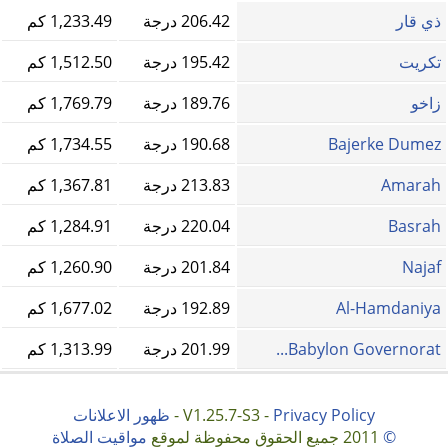
ذي قار
206.42 درجة
1,233.49 كم
تكريت
195.42 درجة
1,512.50 كم
زاخو
189.76 درجة
1,769.79 كم
Bajerke Dumez
190.68 درجة
1,734.55 كم
Amarah
213.83 درجة
1,367.81 كم
Basrah
220.04 درجة
1,284.91 كم
Najaf
201.84 درجة
1,260.90 كم
Al-Hamdaniya
192.89 درجة
1,677.02 كم
Babylon Governorat...
201.99 درجة
1,313.99 كم
Privacy Policy
V1.25.7-S3 -
-
ظهور الاعلانات
©
2011 جميع الحقوق محفوظة لموقع
مواقيت الصلاة