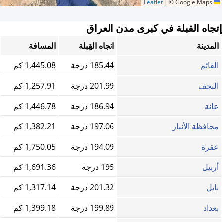
|
© Google Maps
Leaflet
إتجاه القبلة في كبرى مدن العراق
المدينة
اتجاه القِبلة
المسافة
القائم
185.44 درجة
1,445.08 كم
النجف
201.99 درجة
1,257.91 كم
عانة
186.94 درجة
1,446.78 كم
محافظة الأنبار
197.06 درجة
1,382.21 كم
عقرة
194.09 درجة
1,750.05 كم
أربيل
195 درجة
1,691.36 كم
بابل
201.32 درجة
1,317.14 كم
بغداد
199.89 درجة
1,399.18 كم