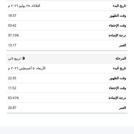
الثلاثاء، ٢٨ يوليو ٢٠٢٦ م
18:37
03:42
97.15%
13.17
🌗 تربيع ثاني
الأربعاء، ٥ أغسطس ٢٠٢٦ م
22:35
11:52
63.41%
20.87