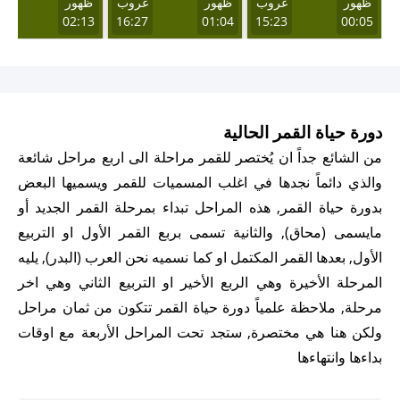
ظهور
غروب
ظهور
غروب
ظهور
غر
23
02:13
16:27
01:04
15:23
00:05
دورة حياة القمر الحالية
من الشائع جداً ان يُختصر للقمر مراحلة الى اربع مراحل شائعة
والذي دائماً نجدها في اغلب المسميات للقمر ويسميها البعض
بدورة حياة القمر, هذه المراحل تبداء بمرحلة القمر الجديد أو
مايسمى (محاق), والثانية تسمى بربع القمر الأول او التربيع
الأول, بعدها القمر المكتمل او كما نسميه نحن العرب (البدر), يليه
المرحلة الأخيرة وهي الربع الأخير او التربيع الثاني وهي اخر
مرحلة, ملاحظة علمياً دورة حياة القمر تتكون من ثمان مراحل
ولكن هنا هي مختصرة, ستجد تحت المراحل الأربعة مع اوقات
بداءها وانتهاءها