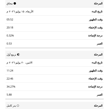
تاريخ
وقت
وقت
درجة
🌑 محاق
المرحلة
العمر
البدء
الظهور
الإختفاء
الإضاءة
الأربعاء، ١٥ يوليو ٢٠٢٦ م
05:52
20:18
0.32%
0.53
🌓 تربيع أول
الاثنين، ٢٠ يوليو ٢٠٢٦ م
11:24
22:46
34.27%
5.88
🌕 بدر كامل