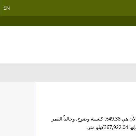
EN
القمر اليوم يمتلك من العمر 22.21 يوم, ودرجة الإضاءة او الوضوح لوجه القمر و التي يمتلكها الأن هي 49.38% كنسبة وضوح, وحالياً القمر
متر.