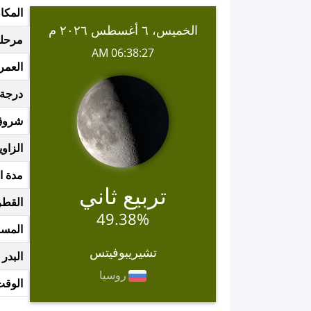
المكا
الخميس، ٦ أغسطس ٢٠٢٦ م
مرحلة
06:38:27 AM
العمر
درجة 
شروق
الزاوي
مدة ا
تربيع ثاني
القطر
49.38%
المسا
تشيريبوفيتس
البدر 
روسيا
الوقت 