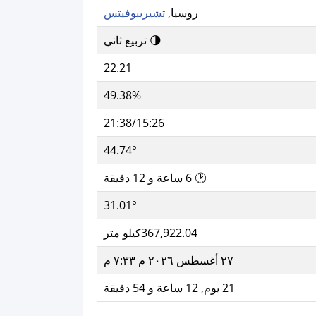
روسيا,
تشيريبوفيتس
🌗 تربيع ثاني
22.21
49.38%
21:38/15:26
44.74°
🕑 6 ساعة و 12 دقيقة
31.01°
367,922.04كيلو متر
٢٧ أغسطس ٢٠٢٦ م ٧:٣٣ م
21 يوم, 12 ساعة و 54 دقيقة