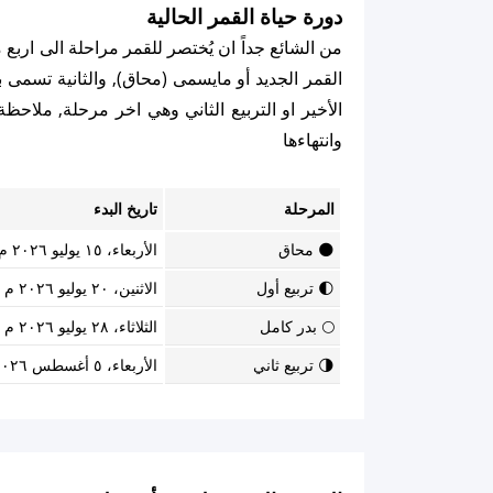
دورة حياة القمر الحالية
من الشائع جداً ان يُختصر للقمر مراحلة الى اربع
القمر الجديد أو مايسمى (محاق), والثانية تسمى برب
الأخير او التربيع الثاني وهي اخر مرحلة, ملاح
وانتهاءها
المرحلة
تاريخ البدء
🌑 محاق
الأربعاء، ١٥ يوليو ٢٠٢٦ م
🌓 تربيع أول
الاثنين، ٢٠ يوليو ٢٠٢٦ م
🌕 بدر كامل
الثلاثاء، ٢٨ يوليو ٢٠٢٦ م
🌗 تربيع ثاني
الأربعاء، ٥ أغسطس ٢٠٢٦ م