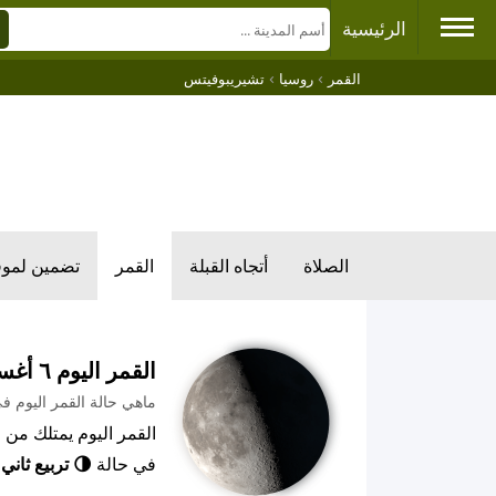
الرئيسية
›
›
القمر
روسيا
تشيريبوفيتس
الصلاة
أتجاه القبلة
القمر
تضمين لمو
القمر اليوم ٦ أغسطس ٢٠٢٦ م
ماهي حالة القمر اليوم ف
في حالة
🌗 تربيع ثاني
,