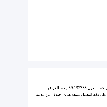
ملاحظة: كل التفاصيل والبيانات للقمر أدناه تم تحليليها بنائاً على خوارزميات تعتمد على احداثيات المدينة الحالية والتي هي خط الطول 59.132333 وخط العرض
لزمني للمدينة والذي هوا Europe/Moscow ولهذا السبب وللحرص على دقة التحليل ستجد هناك اختلاف من مدينة