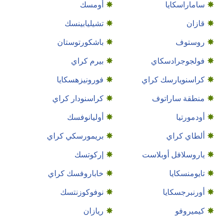
ساماراسكايا
أومسك
قازان
تشيليابينسك
روستوف
باشكورتوستان
فولجوجرادسكاي
بيرم كراي
كراسنويارسك كراي
فورونيزهسكايا
منطقة ساراتوف
كراسنودار كراي
أودمورتيا
أوليانوفسك
ألطاي كراي
بريمورسكي كراي
ياروسلافل أوبلاست
إركوتسك
تايومنسكايا
خاباروفسك كراي
أورنبرجسكايا
نوفوكوزنتسك
كيميروفو
ريازان