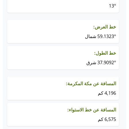
13°
خط العرض:
59.1323° شمال
خط الطول:
37.9092° شرق
المسافة عن مكة المكرمة:
4,196 كم
المسافة عن خط الاستواء:
6,575 كم