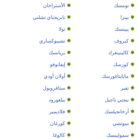
تومسك
الأستراخان
بينزا
نابريجناي تشلني
يبيتسك
تولا
كيروف
تشيبوكساري
كالينينغراد
بريانسك
كورسك
إيفانوفو
مانايتاغورسك
أولان أودي
تفير
ستافروبول
نيجني تاجيل
بيلغورود
أرخانجيلسك
فلاديمير
سوتشي
كورغان
سمولينسك
كالوغا