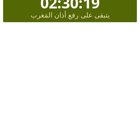
02:30:18
يتبقى على رفع أذان المَغرب