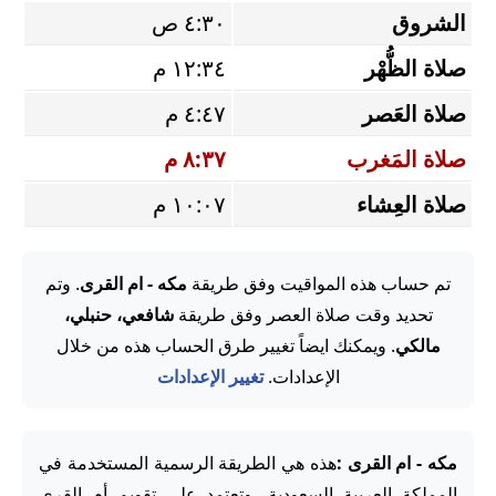
الشروق
٤:٣٠ ص
صلاة الظُّهْر
١٢:٣٤ م
صلاة العَصر
٤:٤٧ م
صلاة المَغرب
٨:٣٧ م
صلاة العِشاء
١٠:٠٧ م
تم حساب هذه المواقيت وفق طريقة
مكه - ام القرى
. وتم
تحديد وقت صلاة العصر وفق طريقة
شافعي، حنبلي،
مالكي
. ويمكنك ايضاً تغيير طرق الحساب هذه من خلال
الإعدادات.
تغيير الإعدادات
مكه - ام القرى :
هذه هي الطريقة الرسمية المستخدمة في
المملكة العربية السعودية، وتعتمد على تقويم أم القرى