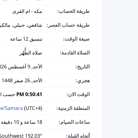
طريقة الحساب:
مكه - ام القرى
طريقة حساب العصر:
شافعي، حنبلي، مالكي
صيغة الوقت:
تنسيق 12 ساعة
الصلاة القادمة:
صلاة الظُّهْر
التاريخ:
الأحد, 9 أغسطس 2026 ميلادي
هجري:
الأحد, 26 صفر 1448
الوقت الان:
0:50:42 PM
حسب الت
المنطقة الزمنية:
(UTC+4)
pe/Samara
ساعات الصيام:
18 ساعة و 10 دقيقة
أتجاه القبلة:
192.03° South Southwest