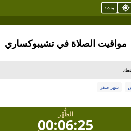
بحث !
مواقيت الصلاة في تشيبوكساري
قعك
س
شهر صفر
الظُّهْر
00:06:24