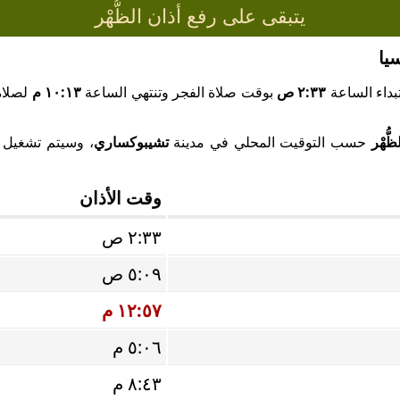
يتبقى على رفع أذان الظُّهْر
يا
بداء الساعة
٢:٣٣ ص
بوقت صلاة الفجر وتنتهي الساعة
١٠:١٣ م
لصلاة 
ظُّهْر
حسب التوقيت المحلي في مدينة
تشيبوكساري
، وسيتم تشغيل صو
وقت الأذان
٢:٣٣ ص
٥:٠٩ ص
١٢:٥٧ م
٥:٠٦ م
٨:٤٣ م